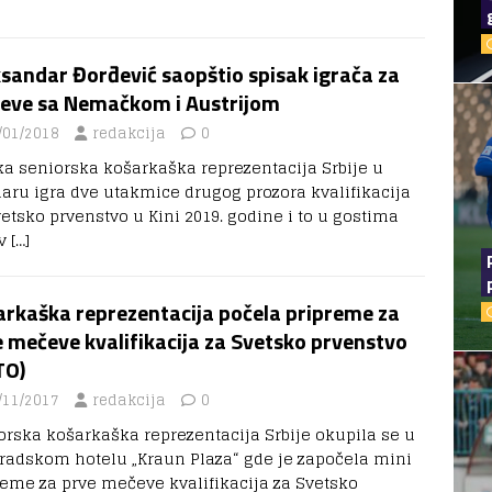
sandar Đorđević saopštio spisak igrača za
eve sa Nemačkom i Austrijom
/01/2018
redakcija
0
a seniorska košarkaška reprezentacija Srbije u
uaru igra dve utakmice drugog prozora kvalifikacija
vetsko prvenstvo u Kini 2019. godine i to u gostima
iv
[…]
arkaška reprezentacija počela pripreme za
 mečeve kvalifikacija za Svetsko prvenstvo
TO)
/11/2017
redakcija
0
orska košarkaška reprezentacija Srbije okupila se u
radskom hotelu „Kraun Plaza“ gde je započela mini
reme za prve mečeve kvalifikacija za Svetsko