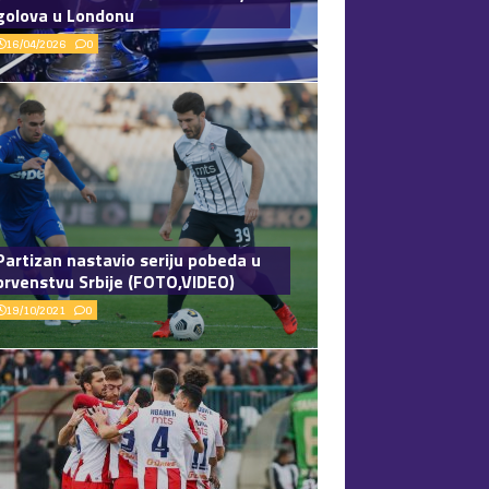
golova u Londonu
16/04/2026
0
Partizan nastavio seriju pobeda u
prvenstvu Srbije (FOTO,VIDEO)
19/10/2021
0