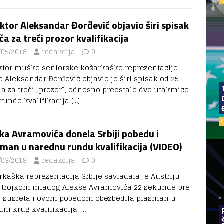
ktor Aleksandar Đorđević objavio širi spisak
ča za treći prozor kvalifikacija
/05/2018
redakcija
0
ktor muške seniorske košarkaške reprezentacije
e Aleksandar Đorđević objavio je širi spisak od 25
a za treći „prozor“, odnosno preostale dve utakmice
 runde kvalifikacija
[…]
ka Avramovića donela Srbiji pobedu i
man u narednu rundu kvalifikacija (VIDEO)
/03/2018
redakcija
0
rkaška reprezentacija Srbije savladala je Austriju
1 trojkom mladog Alekse Avramovića 22 sekunde pre
a susreta i ovom pobedom obezbedila plasman u
dni krug kvalifikacija
[…]