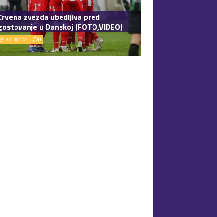
Crvena zvezda ubedljiva pred
gostovanje u Danskoj (FOTO,VIDEO)
19/10/2021
0