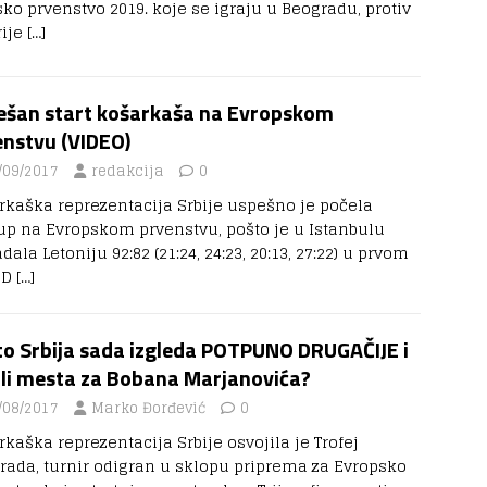
sko prvenstvo 2019. koje se igraju u Beogradu, protiv
rije
[…]
ešan start košarkaša na Evropskom
enstvu (VIDEO)
/09/2017
redakcija
0
rkaška reprezentacija Srbije uspešno je počela
up na Evropskom prvenstvu, pošto je u Istanbulu
dala Letoniju 92:82 (21:24, 24:23, 20:13, 27:22) u prvom
 D
[…]
to Srbija sada izgleda POTPUNO DRUGAČIJE i
 li mesta za Bobana Marjanovića?
/08/2017
Marko Đorđević
0
kaška reprezentacija Srbije osvojila je Trofej
rada, turnir odigran u sklopu priprema za Evropsko