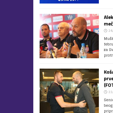
Alek
meč
24
Mušk
febr
za S
prot
Koš
prve
(FO
22
Seni
beog
prip