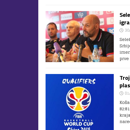
Sele
igra
30
Sele
Srbij
imen
prve
Troj
plas
01
Koša
82:8
kraj
nare