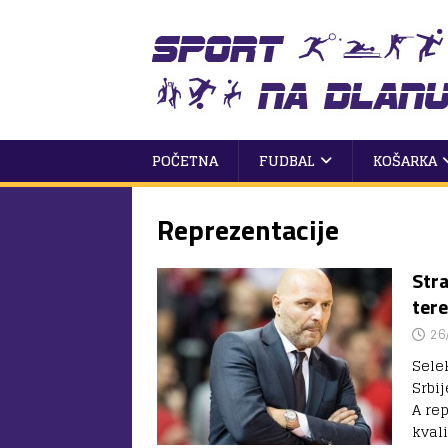
POČETNA
FUDBAL
KOŠARKA
Reprezentacije
Str
ter
26
Sele
Srbi
A re
kval