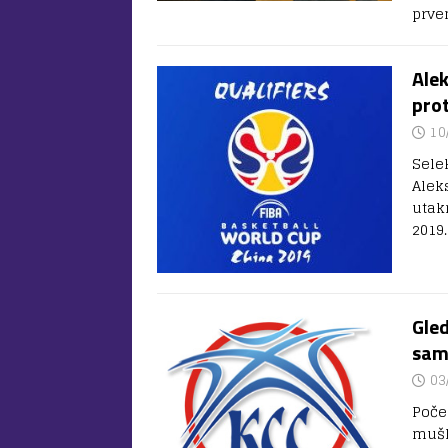
prve
Alek
prot
10
Sele
Alek
utak
2019
Gled
sam
03
Poče
mušk