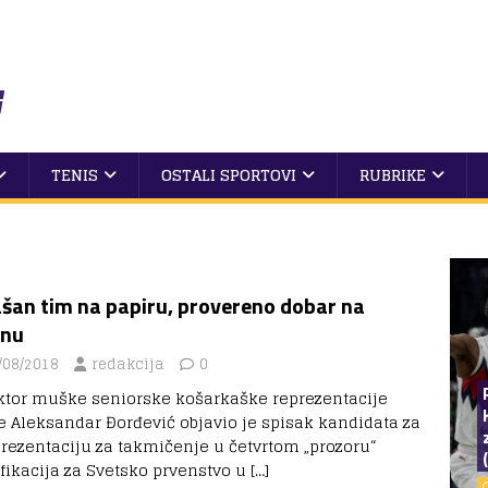
TENIS
OSTALI SPORTOVI
RUBRIKE
ašan tim na papiru, provereno dobar na
enu
/08/2018
redakcija
0
ktor muške seniorske košarkaške reprezentacije
je Aleksandar Đorđević objavio je spisak kandidata za
prezentaciju za takmičenje u četvrtom „prozoru“
ifikacija za Svetsko prvenstvo u
[…]