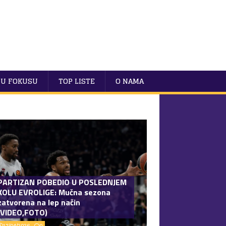
U FOKUSU
TOP LISTE
O NAMA
PARTIZAN POBEDIO U POSLEDNJEM
KOLU EVROLIGE: Mučna sezona
zatvorena na lep način
(VIDEO,FOTO)
17/04/2026
0