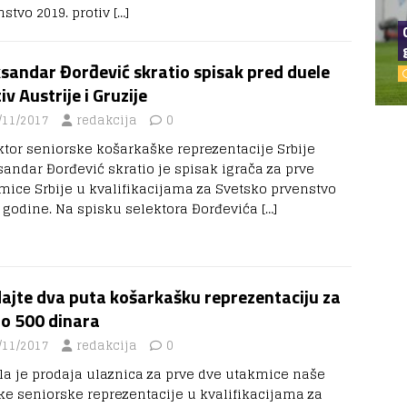
nstvo 2019. protiv
[…]
sandar Đorđević skratio spisak pred duele
iv Austrije i Gruzije
/11/2017
redakcija
0
ktor seniorske košarkaške reprezentacije Srbije
sandar Đorđević skratio je spisak igrača za prve
mice Srbije u kvalifikacijama za Svetsko prvenstvo
. godine. Na spisku selektora Đorđevića
[…]
ajte dva puta košarkašku reprezentaciju za
o 500 dinara
/11/2017
redakcija
0
la je prodaja ulaznica za prve dve utakmice naše
e seniorske reprezentacije u kvalifikacijama za