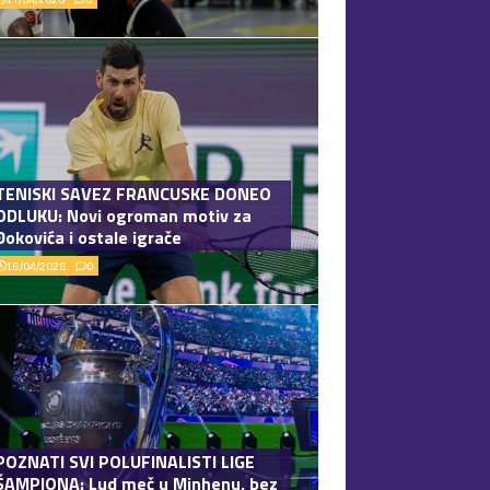
TENISKI SAVEZ FRANCUSKE DONEO
ODLUKU: Novi ogroman motiv za
Đokovića i ostale igrače
16/04/2026
0
POZNATI SVI POLUFINALISTI LIGE
ŠAMPIONA: Lud meč u Minhenu, bez