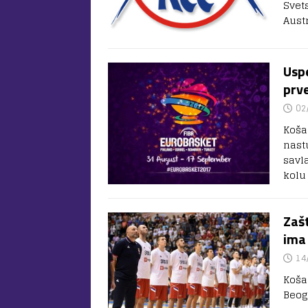
Svet
Aust
Usp
prv
02
Koša
nast
savla
kolu
Zaš
ima
14
Košar
Beog