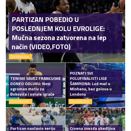
PARTIZAN POBEDIO U
POSLEDNJEM KOLU EVROLIGE:
Mučna sezona zatvorena na lep
način (VIDEO,FOTO)
17/04/2026
POZNATI SVI
TENISKI SAVEZ FRANCUSKE
POLUFINALISTI LIGE
DONEO ODLUKU: Novi
ŠAMPIONA: Lud meč u
ogroman motiv za
Minhenu, bez golova u
Đokovića i ostale igrače
Londonu
16/04/2026
16/04/2026
Partizan nastavio seriju
Crvena zvezda ubedljiva