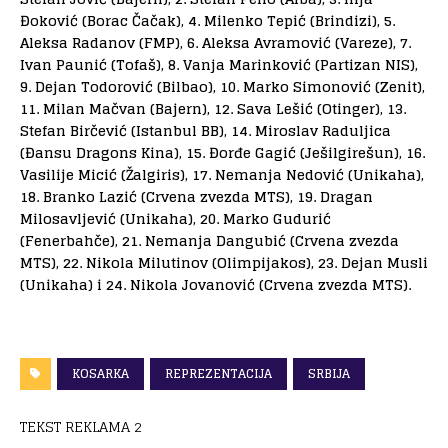
Đoković (Borac Čačak), 4. Milenko Tepić (Brindizi), 5.
Aleksa Radanov (FMP), 6. Aleksa Avramović (Vareze), 7.
Ivan Paunić (Tofaš), 8. Vanja Marinković (Partizan NIS),
9. Dejan Todorović (Bilbao), 10. Marko Simonović (Zenit),
11. Milan Mačvan (Bajern), 12. Sava Lešić (Otinger), 13.
Stefan Birčević (Istanbul BB), 14. Miroslav Raduljica
(Đansu Dragons Kina), 15. Đorđe Gagić (Ješilgirešun), 16.
Vasilije Micić (Žalgiris), 17. Nemanja Nedović (Unikaha),
18. Branko Lazić (Crvena zvezda MTS), 19. Dragan
Milosavljević (Unikaha), 20. Marko Gudurić
(Fenerbahče), 21. Nemanja Dangubić (Crvena zvezda
MTS), 22. Nikola Milutinov (Olimpijakos), 23. Dejan Musli
(Unikaha) i 24. Nikola Jovanović (Crvena zvezda MTS).
KOSARKA
REPREZENTACIJA
SRBIJA
TEKST REKLAMA 2