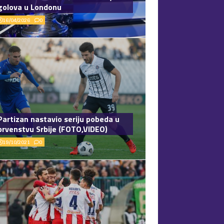
golova u Londonu
16/04/2026
0
Partizan nastavio seriju pobeda u
prvenstvu Srbije (FOTO,VIDEO)
19/10/2021
0