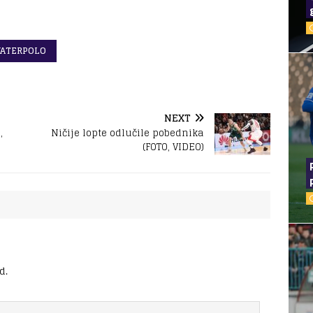
VATERPOLO
NEXT
,
Ničije lopte odlučile pobednika
(FOTO, VIDEO)
d.