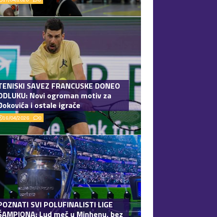
TENISKI SAVEZ FRANCUSKE DONEO
ODLUKU: Novi ogroman motiv za
Đokovića i ostale igrače
16/04/2026
0
POZNATI SVI POLUFINALISTI LIGE
ŠAMPIONA: Lud meč u Minhenu, bez