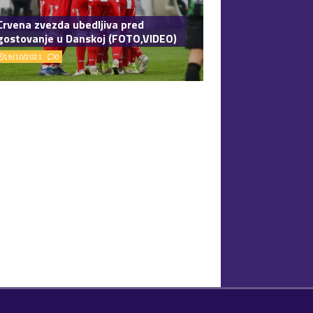
Crvena zvezda ubedljiva pred
gostovanje u Danskoj (FOTO,VIDEO)
19/10/2021
0