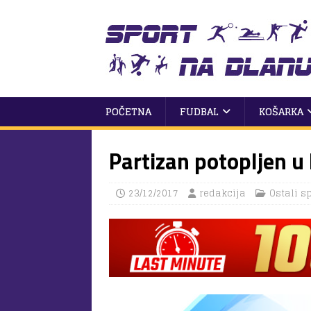
POČETNA
FUDBAL
KOŠARKA
Partizan potopljen 
23/12/2017
redakcija
Ostali s