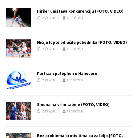
Hiršer uništava konkurenciju (FOTO, VIDEO)
25/12/2017
redakcija
Ničije lopte odlučile pobednika (FOTO, VIDEO)
25/12/2017
redakcija
Partizan potopljen u Hanoveru
23/12/2017
redakcija
Smena na vrhu tabele (FOTO, VIDEO)
23/12/2017
redakcija
Bez problema protiv tima sa začelja (FOTO,