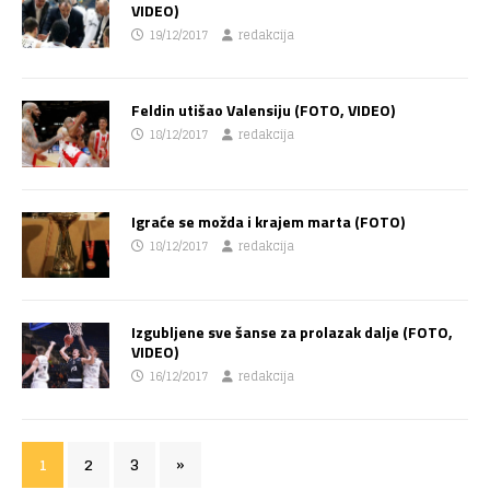
VIDEO)
19/12/2017
redakcija
Feldin utišao Valensiju (FOTO, VIDEO)
18/12/2017
redakcija
Igraće se možda i krajem marta (FOTO)
18/12/2017
redakcija
Izgubljene sve šanse za prolazak dalje (FOTO,
VIDEO)
16/12/2017
redakcija
1
2
3
»