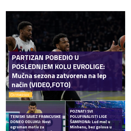
PARTIZAN POBEDIO U
POSLEDNJEM KOLU EVROLIGE:
Mučna sezona zatvorena na lep
način (VIDEO,FOTO)
17/04/2026
POZNATI SVI
TENISKI SAVEZ FRANCUSKE
POLUFINALISTI LIGE
DONEO ODLUKU: Novi
ŠAMPIONA: Lud meč u
ogroman motiv za
Minhenu, bez golova u