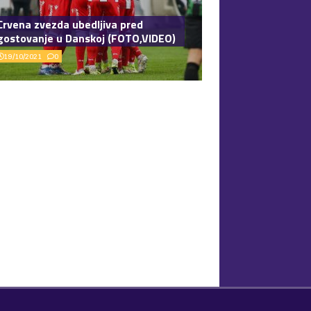
Crvena zvezda ubedljiva pred
gostovanje u Danskoj (FOTO,VIDEO)
19/10/2021
0