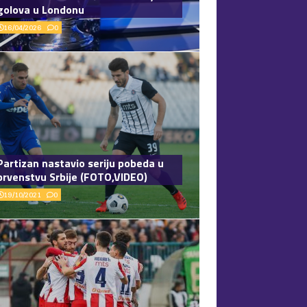
golova u Londonu
16/04/2026
0
Partizan nastavio seriju pobeda u
prvenstvu Srbije (FOTO,VIDEO)
19/10/2021
0