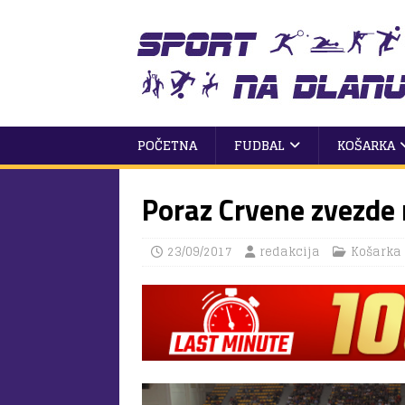
POČETNA
FUDBAL
KOŠARKA
Poraz Crvene zvezde 
23/09/2017
redakcija
Košarka