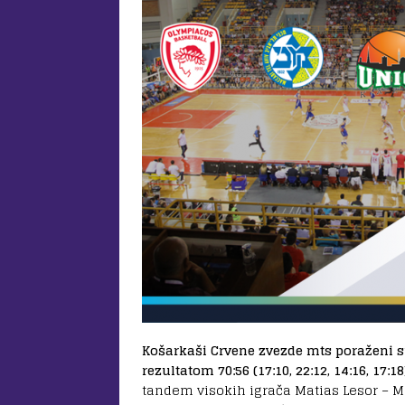
Košarkaši Crvene zvezde mts poraženi su
rezultatom 70:56 (17:10, 22:12, 14:16, 17:18
tandem visokih igrača Matias Lesor – Mi