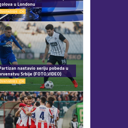
golova u Londonu
16/04/2026
0
Partizan nastavio seriju pobeda u
prvenstvu Srbije (FOTO,VIDEO)
19/10/2021
0