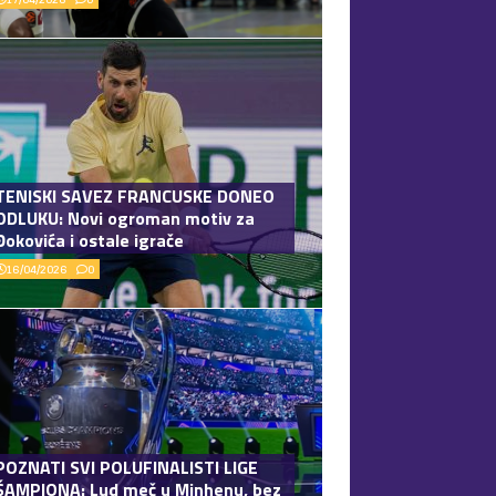
TENISKI SAVEZ FRANCUSKE DONEO
ODLUKU: Novi ogroman motiv za
Đokovića i ostale igrače
16/04/2026
0
POZNATI SVI POLUFINALISTI LIGE
ŠAMPIONA: Lud meč u Minhenu, bez