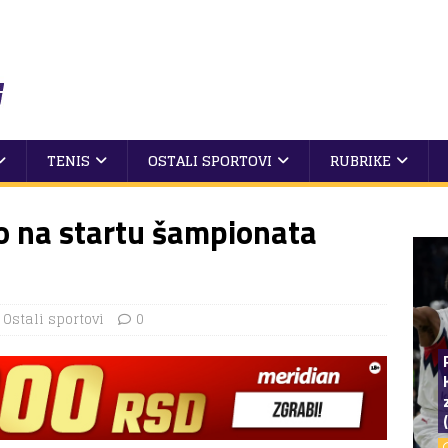
TENIS
OSTALI SPORTOVI
RUBRIKE
o na startu šampionata
,
Ostali sportovi
0