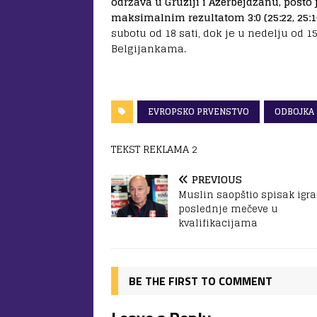
održava u Gruziji i Azerbejdžanu, pošto 
maksimalnim rezultatom 3:0 (25:22, 25:16
subotu od 18 sati, dok je u nedelju od 
Belgijankama.
EVROPSKO PRVENSTVO
ODBOJKA
TEKST REKLAMA 2
PREVIOUS
Muslin saopštio spisak igra
poslednje mečeve u
kvalifikacijama
BE THE FIRST TO COMMENT