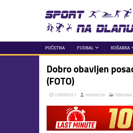
POČETNA
FUDBAL
KOŠARKA
Dobro obavljen posa
(FOTO)
23/09/2017
redakcija
Odbojka