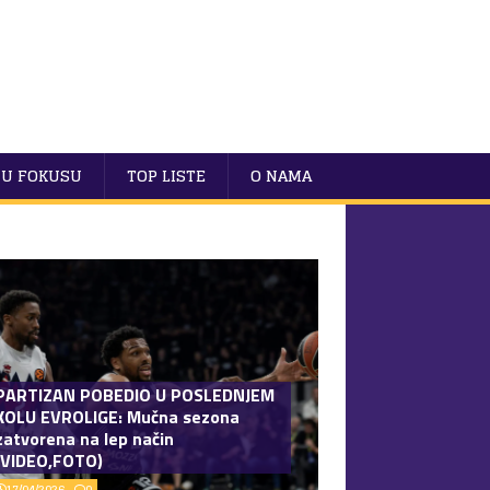
U FOKUSU
TOP LISTE
O NAMA
PARTIZAN POBEDIO U POSLEDNJEM
KOLU EVROLIGE: Mučna sezona
zatvorena na lep način
(VIDEO,FOTO)
17/04/2026
0