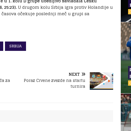
je u 1. kolu D grupe ubedljivo savladala Češku
, 25:23).
U drugom kolu Srbija igra protiv Holandije u
15 časova očekuje poslednji meč u grupi sa
SRBIJA
NEXT
ča za
Poraz Crvene zvezde na startu
turnira