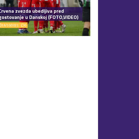
Crvena zvezda ubedljiva pred
gostovanje u Danskoj (FOTO,VIDEO)
19/10/2021
0