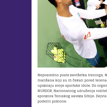
Neposredno posle završetka treninga, N
mališana koji su ih čekali pored terena. 
upoznaju svoje sportske idole. Do organ
NURDOR, Nacionalnog udruženja roditel
sponzora Teniskog saveza Srbije. Dejvi
podelili poklone.