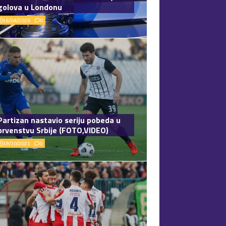
golova u Londonu
16/04/2026
0
Partizan nastavio seriju pobeda u
prvenstvu Srbije (FOTO,VIDEO)
19/10/2021
0