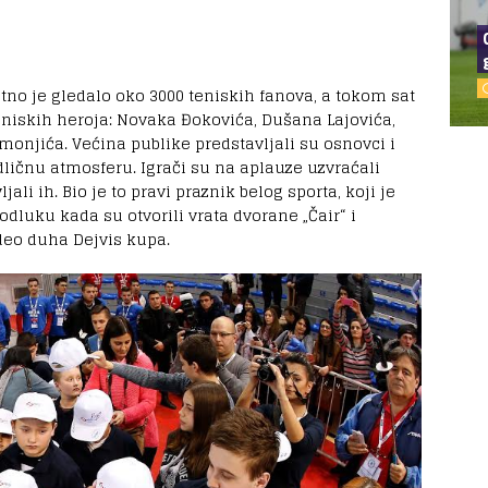
no je gledalo oko 3000 teniskih fanova, a tokom sat
niskih heroja: Novaka Đokovića, Dušana Lajovića,
monjića. Većina publike predstavljali su osnovci i
 odličnu atmosferu. Igrači su na aplauze uzvraćali
li ih. Bio je to pravi praznik belog sporta, koji je
odluku kada su otvorili vrata dvorane „Čair“ i
deo duha Dejvis kupa.