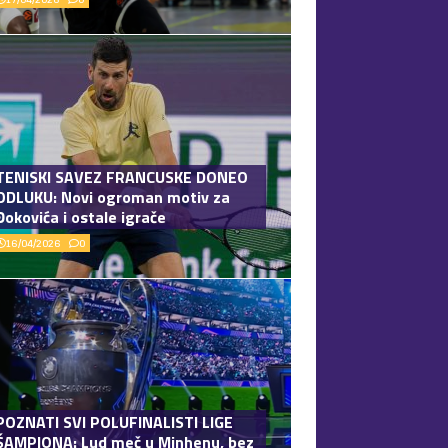
TENISKI SAVEZ FRANCUSKE DONEO
ODLUKU: Novi ogroman motiv za
Đokovića i ostale igrače
16/04/2026
0
POZNATI SVI POLUFINALISTI LIGE
ŠAMPIONA: Lud meč u Minhenu, bez