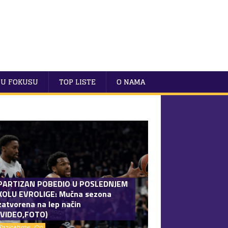
U FOKUSU
TOP LISTE
O NAMA
PARTIZAN POBEDIO U POSLEDNJEM
KOLU EVROLIGE: Mučna sezona
zatvorena na lep način
(VIDEO,FOTO)
17/04/2026
0