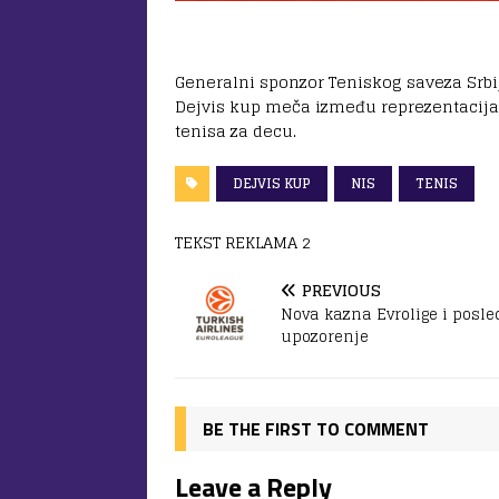
Generalni sponzor Teniskog saveza Srbi
Dejvis kup meča između reprezentacija S
tenisa za decu.
DEJVIS KUP
NIS
TENIS
TEKST REKLAMA 2
PREVIOUS
Nova kazna Evrolige i posle
upozorenje
BE THE FIRST TO COMMENT
Leave a Reply