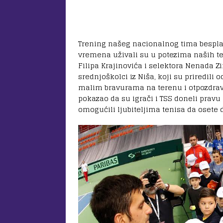
Trening našeg nacionalnog tima besplat
vremena uživali su u potezima naših te
Filipa Krajinovića i selektora Nenada Zi
srednjoškolci iz Niša, koji su priredili
malim bravurama na terenu i otpozdravlja
pokazao da su igrači i TSS doneli pravu 
omogućili ljubiteljima tenisa da osete 