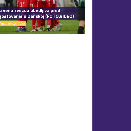
Crvena zvezda ubedljiva pred
gostovanje u Danskoj (FOTO,VIDEO)
19/10/2021
0