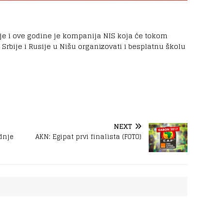
je i ove godine je kompanija NIS koja će tokom
rbije i Rusije u Nišu organizovati i besplatnu školu
NEXT
dnje
AKN: Egipat prvi finalista (FOTO)