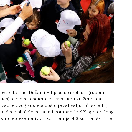
ovak, Nenad, Dušan i Filip su se sreli sa grupom
Reč je o deci oboleloj od raka, koji su želeli da
izacije ovog susreta došlo je zahvaljujući saradnji
ja dece obolele od raka i kompanije NIS, generalnog
s kup reprezentativci i kompanija NIS su mališanima