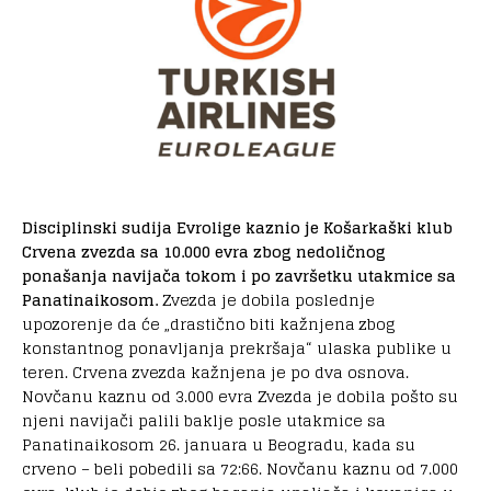
Disciplinski sudija Evrolige kaznio je Košarkaški klub
Crvena zvezda sa 10.000 evra zbog nedoličnog
ponašanja navijača tokom i po završetku utakmice sa
Panatinaikosom.
Zvezda je dobila poslednje
upozorenje da će „drastično biti kažnjena zbog
konstantnog ponavljanja prekršaja“ ulaska publike u
teren. Crvena zvezda kažnjena je po dva osnova.
Novčanu kaznu od 3.000 evra Zvezda je dobila pošto su
njeni navijači palili baklje posle utakmice sa
Panatinaikosom 26. januara u Beogradu, kada su
crveno – beli pobedili sa 72:66. Novčanu kaznu od 7.000