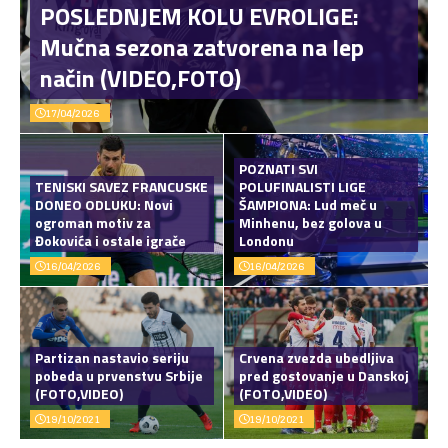
POSLEDNJEM KOLU EVROLIGE:
Mučna sezona zatvorena na lep
način (VIDEO,FOTO)
17/04/2026
POZNATI SVI
TENISKI SAVEZ FRANCUSKE
POLUFINALISTI LIGE
DONEO ODLUKU: Novi
ŠAMPIONA: Lud meč u
ogroman motiv za
Minhenu, bez golova u
Đokovića i ostale igrače
Londonu
16/04/2026
16/04/2026
Partizan nastavio seriju
Crvena zvezda ubedljiva
pobeda u prvenstvu Srbije
pred gostovanje u Danskoj
(FOTO,VIDEO)
(FOTO,VIDEO)
19/10/2021
19/10/2021