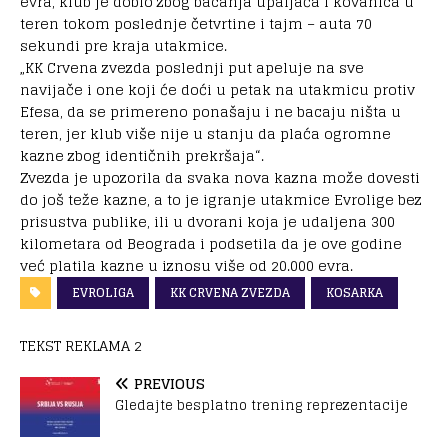
evra, klub je dobio zbog bacanja upaljača i kovanica u
teren tokom poslednje četvrtine i tajm – auta 70
sekundi pre kraja utakmice.
„KK Crvena zvezda poslednji put apeluje na sve
navijače i one koji će doći u petak na utakmicu protiv
Efesa, da se primereno ponašaju i ne bacaju ništa u
teren, jer klub više nije u stanju da plaća ogromne
kazne zbog identičnih prekršaja“.
Zvezda je upozorila da svaka nova kazna može dovesti
do još teže kazne, a to je igranje utakmice Evrolige bez
prisustva publike, ili u dvorani koja je udaljena 300
kilometara od Beograda i podsetila da je ove godine
već platila kazne u iznosu više od 20.000 evra.
EVROLIGA
KK CRVENA ZVEZDA
KOSARKA
TEKST REKLAMA 2
PREVIOUS
Gledajte besplatno trening reprezentacije