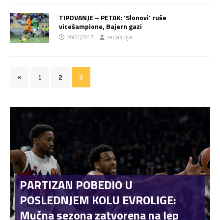
TIPOVANJE – PETAK: ‘Slonovi’ ruše
vicešampione, Bajern gazi
20/01/2017
redakcija
«
1
2
3
PARTIZAN POBEDIO U
POSLEDNJEM KOLU EVROLIGE:
Mučna sezona zatvorena na lep