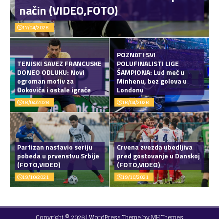
način (VIDEO,FOTO)
17/04/2026
POZNATI SVI
TENISKI SAVEZ FRANCUSKE
POLUFINALISTI LIGE
DONEO ODLUKU: Novi
ŠAMPIONA: Lud meč u
ogroman motiv za
Minhenu, bez golova u
Đokovića i ostale igrače
Londonu
16/04/2026
16/04/2026
Partizan nastavio seriju
Crvena zvezda ubedljiva
pobeda u prvenstvu Srbije
pred gostovanje u Danskoj
(FOTO,VIDEO)
(FOTO,VIDEO)
19/10/2021
19/10/2021
Copyright © 2026 | WordPress Theme by
MH Themes