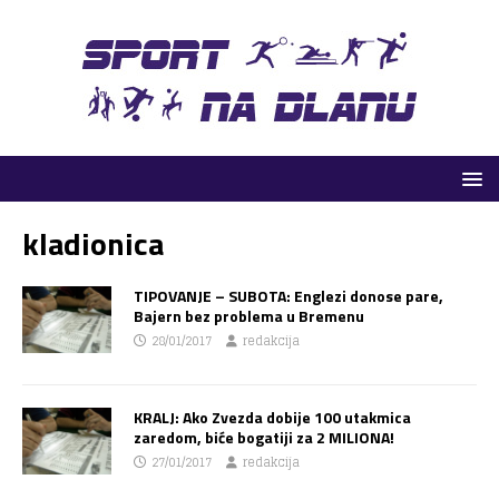
kladionica
TIPOVANJE – SUBOTA: Englezi donose pare,
Bajern bez problema u Bremenu
28/01/2017
redakcija
KRALJ: Ako Zvezda dobije 100 utakmica
zaredom, biće bogatiji za 2 MILIONA!
27/01/2017
redakcija