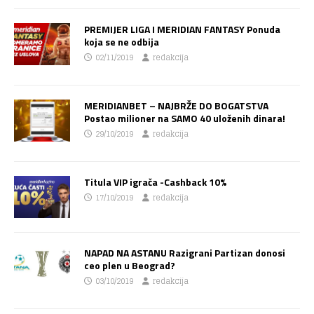
PREMIJER LIGA I MERIDIAN FANTASY Ponuda
koja se ne odbija
02/11/2019
redakcija
MERIDIANBET – NAJBRŽE DO BOGATSTVA
Postao milioner na SAMO 40 uloženih dinara!
29/10/2019
redakcija
Titula VIP igrača -Cashback 10%
17/10/2019
redakcija
NAPAD NA ASTANU Razigrani Partizan donosi
ceo plen u Beograd?
03/10/2019
redakcija