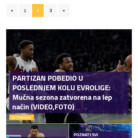
«
1
2
3
»
PARTIZAN POBEDIO U
POSLEDNJEM KOLU EVROLIGE:
Mučna sezona zatvorena na lep
način (VIDEO,FOTO)
17/04/2026
POZNATI SVI