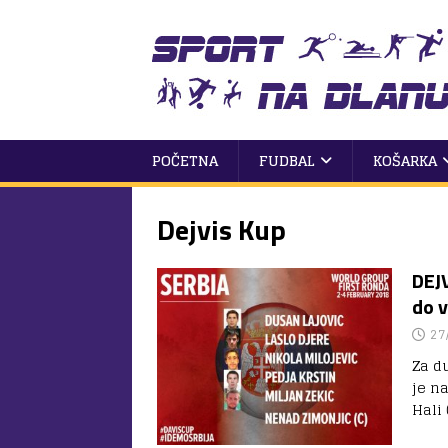
POČETNA
FUDBAL
KOŠARKA
Dejvis Kup
DEJV
do v
27
Za d
je n
Hali