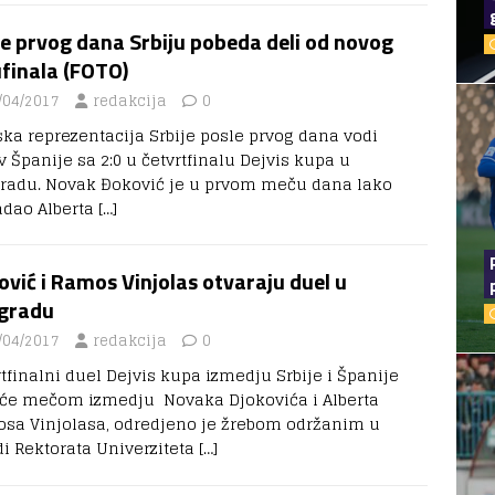
e prvog dana Srbiju pobeda deli od novog
finala (FOTO)
/04/2017
redakcija
0
ska reprezentacija Srbije posle prvog dana vodi
v Španije sa 2:0 u četvrtfinalu Dejvis kupa u
radu. Novak Đoković je u prvom meču dana lako
adao Alberta
[…]
vić i Ramos Vinjolas otvaraju duel u
gradu
/04/2017
redakcija
0
rtfinalni duel Dejvis kupa izmedju Srbije i Španije
će mečom izmedju Novaka Djokovića i Alberta
sa Vinjolasa, odredjeno je žrebom održanim u
di Rektorata Univerziteta
[…]