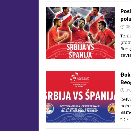
Posl
polu
08
Teni
proti
Beog
savl
Đoko
Beo
07
Četv
poče
Ramo
zgra