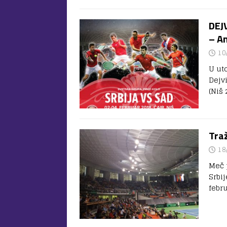
DEJV
– A
10
U ut
Dejv
(Niš 
Traž
18
Meč 
Srbij
febr