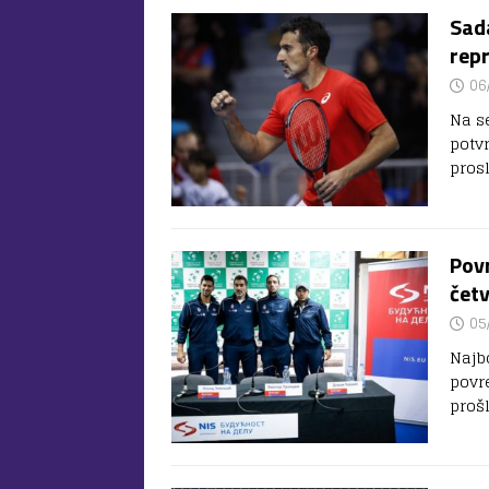
Sada
repr
06
Na s
potvr
pros
Pov
četv
05
Najb
povr
proš