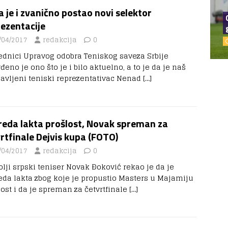
 je i zvanično postao novi selektor
ezentacije
/04/2017
redakcija
0
ednici Upravog odobra Teniskog saveza Srbije
đeno je ono što je i bilo aktuelno, a to je da je naš
lavljeni teniski reprezentativac Nenad
[…]
reda lakta prošlost, Novak spreman za
rtfinale Dejvis kupa (FOTO)
/04/2017
redakcija
0
olji srpski teniser Novak Đoković rekao je da je
eda lakta zbog koje je propustio Masters u Majamiju
lost i da je spreman za četvrtfinale
[…]