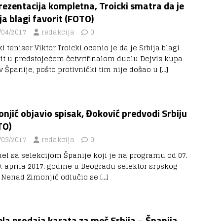
ezentacija kompletna, Troicki smatra da je
ja blagi favorit (FOTO)
/04/2017
redakcija
0
i teniser Viktor Troicki ocenio je da je Srbija blagi
rit u predstojećem četvrtfinalom duelu Dejvis kupa
v Španije, pošto protivnički tim nije došao u
[…]
njić objavio spisak, Đoković predvodi Srbiju
TO)
/03/2017
redakcija
0
uel sa selekcijom Španije koji je na programu od 07.
9. aprila 2017. godine u Beogradu selektor srpskog
 Nenad Zimonjić odlučio se
[…]
la prodaja karata za meč Srbija – Španija