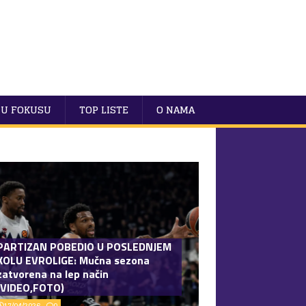
U FOKUSU
TOP LISTE
O NAMA
PARTIZAN POBEDIO U POSLEDNJEM
KOLU EVROLIGE: Mučna sezona
zatvorena na lep način
(VIDEO,FOTO)
17/04/2026
0