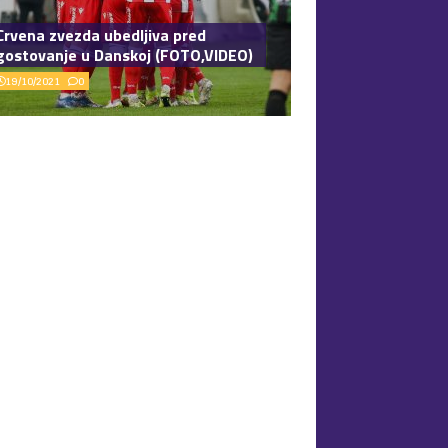
Crvena zvezda ubedljiva pred
gostovanje u Danskoj (FOTO,VIDEO)
19/10/2021
0