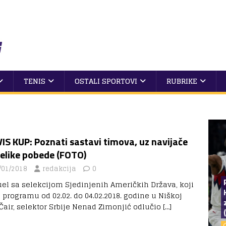
TENIS
OSTALI SPORTOVI
RUBRIKE
IS KUP: Poznati sastavi timova, uz navijače
elike pobede (FOTO)
/01/2018
redakcija
0
uel sa selekcijom Sjedinjenih Američkih Država, koji
a programu od 02.02. do 04.02.2018. godine u Niškoj
 Čair, selektor Srbije Nenad Zimonjić odlučio
[…]