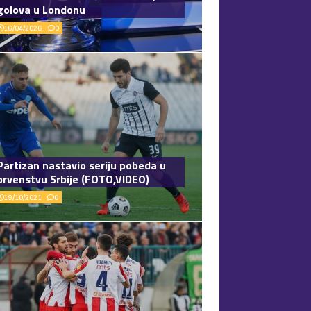
golova u Londonu
16/04/2026
0
Partizan nastavio seriju pobeda u
prvenstvu Srbije (FOTO,VIDEO)
19/10/2021
0