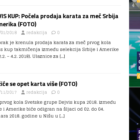
IS KUP: Počela prodaja karata za meč Srbija
merika (FOTO)
/01/2018
redakcija
0
orak je krenula prodaja karata za meč prvog kola
is kup takmičenja između selekcija Srbije i Amerike
2.2. – 4.2. 2018). Ulaznice za
[…]
iće se opet karta više (FOTO)
/11/2017
redakcija
0
prvog kola Svetske grupe Dejvis kupa 2018. između
e i Amerike biće odigran na šljaci od 02. do 04.
uara 2018. godine u Nišu u
[…]