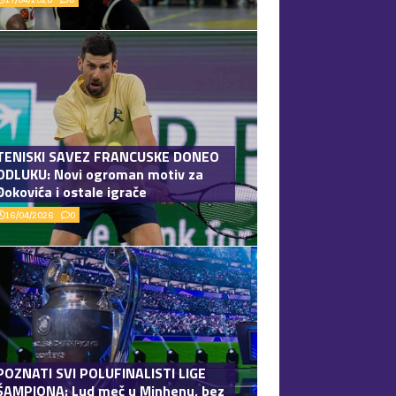
TENISKI SAVEZ FRANCUSKE DONEO
ODLUKU: Novi ogroman motiv za
Đokovića i ostale igrače
16/04/2026
0
POZNATI SVI POLUFINALISTI LIGE
ŠAMPIONA: Lud meč u Minhenu, bez