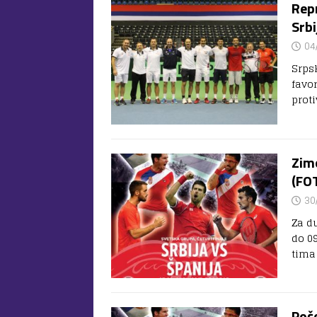
Repr
Srbi
04
Srpsk
favo
proti
Zimo
(FO
30
Za d
do 0
tima
Poče