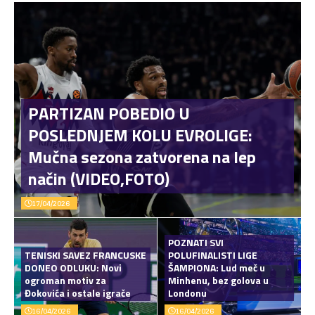
PARTIZAN POBEDIO U
POSLEDNJEM KOLU EVROLIGE:
Mučna sezona zatvorena na lep
način (VIDEO,FOTO)
17/04/2026
POZNATI SVI
TENISKI SAVEZ FRANCUSKE
POLUFINALISTI LIGE
DONEO ODLUKU: Novi
ŠAMPIONA: Lud meč u
ogroman motiv za
Minhenu, bez golova u
Đokovića i ostale igrače
Londonu
16/04/2026
16/04/2026