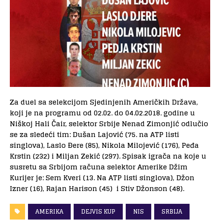
Za duel sa selekcijom Sjedinjenih Američkih Država,
koji je na programu od 02.02. do 04.02.2018. godine u
Niškoj Hali Čair, selektor Srbije Nenad Zimonjić odlučio
se za sledeći tim: Dušan Lajović (75. na ATP listi
singlova), Laslo Đere (85), Nikola Milojević (176), Peđa
Krstin (232) i Miljan Zekić (297). Spisak igrača na koje u
susretu sa Srbijom računa selektor Amerike Džim
Kurijer je: Sem Kveri (13. Na ATP listi singlova), Džon
Izner (16), Rajan Harison (45) i Stiv Džonson (48).
AMERIKA
DEJVIS KUP
NIS
SRBIJA