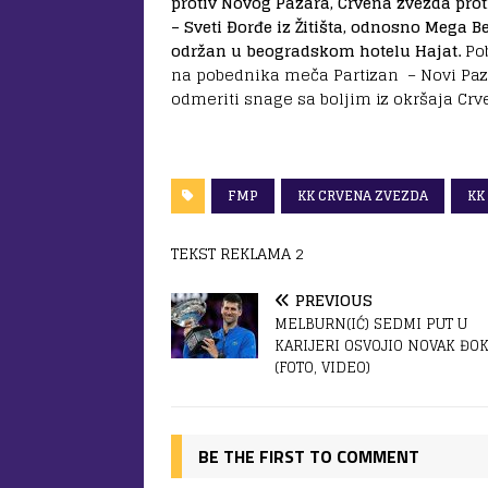
protiv Novog Pazara, Crvena zvezda pro
– Sveti Đorđe iz Žitišta, odnosno Mega 
održan u beogradskom hotelu Hajat.
Po
na pobednika meča Partizan – Novi Paz
odmeriti snage sa boljim iz okršaja Cr
FMP
KK CRVENA ZVEZDA
KK
TEKST REKLAMA 2
PREVIOUS
MELBURN(IĆ) SEDMI PUT U
KARIJERI OSVOJIO NOVAK ĐO
(FOTO, VIDEO)
BE THE FIRST TO COMMENT