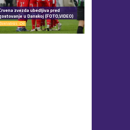
Crvena zvezda ubedljiva pred
gostovanje u Danskoj (FOTO,VIDEO)
19/10/2021
0