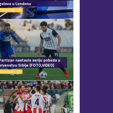
golova u Londonu
16/04/2026
0
Partizan nastavio seriju pobeda u
prvenstvu Srbije (FOTO,VIDEO)
19/10/2021
0