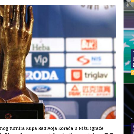
šnog turnira Kupa Radivoja Koraća u Nišu igraće