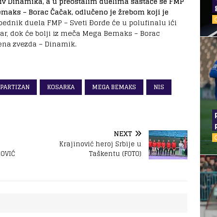
tiv Dinamika, a u preostalim duelima sastaće se FMP
Bemaks – Borac Čačak, odlučeno je žrebom koji je
bednik duela FMP – Sveti Đorđe će u polufinalu ići
ar, dok će bolji iz meča Mega Bemaks – Borac
vena zvezda – Dinamik.
 PARTIZAN
KOSARKA
MEGA BEMAKS
NIS
NEXT
Krajinović heroj Srbije u
KOVIĆ
Taškentu (FOTO)