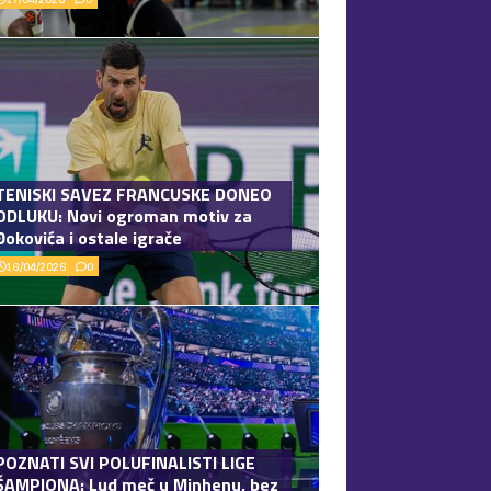
TENISKI SAVEZ FRANCUSKE DONEO
ODLUKU: Novi ogroman motiv za
Đokovića i ostale igrače
16/04/2026
0
POZNATI SVI POLUFINALISTI LIGE
ŠAMPIONA: Lud meč u Minhenu, bez