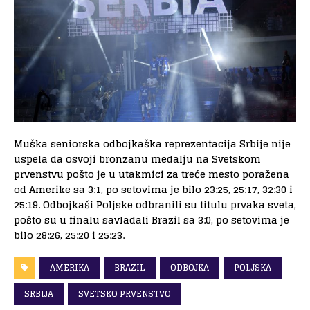
Muška seniorska odbojkaška reprezentacija Srbije nije
uspela da osvoji bronzanu medalju na Svetskom
prvenstvu pošto je u utakmici za treće mesto poražena
od Amerike sa 3:1, po setovima je bilo 23:25, 25:17, 32:30 i
25:19. Odbojkaši Poljske odbranili su titulu prvaka sveta,
pošto su u finalu savladali Brazil sa 3:0, po setovima je
bilo 28:26, 25:20 i 25:23.
AMERIKA
BRAZIL
ODBOJKA
POLJSKA
SRBIJA
SVETSKO PRVENSTVO