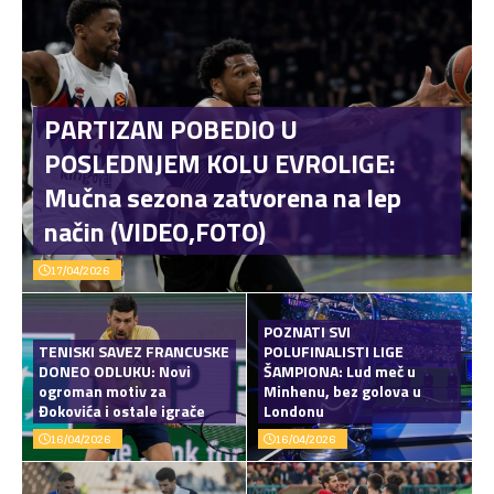
PARTIZAN POBEDIO U
POSLEDNJEM KOLU EVROLIGE:
Mučna sezona zatvorena na lep
način (VIDEO,FOTO)
17/04/2026
POZNATI SVI
TENISKI SAVEZ FRANCUSKE
POLUFINALISTI LIGE
DONEO ODLUKU: Novi
ŠAMPIONA: Lud meč u
ogroman motiv za
Minhenu, bez golova u
Đokovića i ostale igrače
Londonu
16/04/2026
16/04/2026