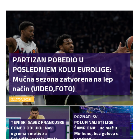
PARTIZAN POBEDIO U
POSLEDNJEM KOLU EVROLIGE:
Mučna sezona zatvorena na lep
način (VIDEO,FOTO)
17/04/2026
POZNATI SVI
TENISKI SAVEZ FRANCUSKE
POLUFINALISTI LIGE
DONEO ODLUKU: Novi
ŠAMPIONA: Lud meč u
ogroman motiv za
Minhenu, bez golova u
Đokovića i ostale igrače
Londonu