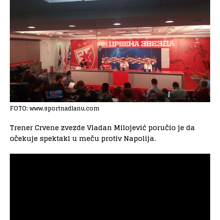
FOTO: www.sportnadlanu.com
Trener Crvene zvezde Vladan Milojević poručio je da
očekuje spektakl u meču protiv Napolija.