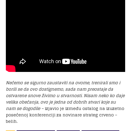
Nećemo se sigurno zaustaviti na ovome, trenirali smo i
borili se da ovo dostignemo, sada nam preostaje da
ostvarene snove živimo u stvarnosti. Nisam neko ko daje
velika obećanja, ovo je jedna od dobrih stvari koje su
nam se dogodile –
izjavio je između ostalog na izuzetno
posećenoj konferenciji za novinare strateg crveno –
belih.