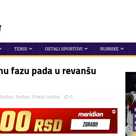
TENIS
OSTALI SPORTOVI
RUBRIKE
nu fazu pada u revanšu
fudbal
,
Fudbal
,
Strani fudbal
0