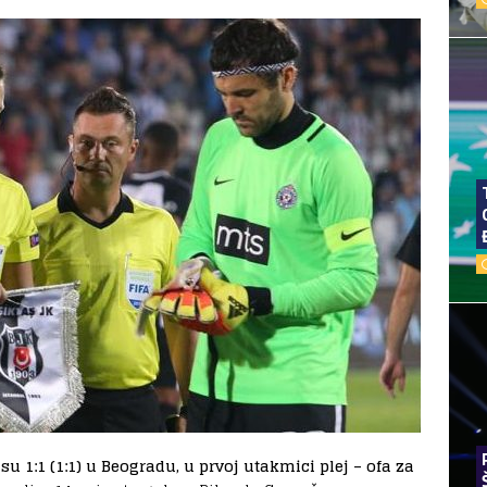
su 1:1 (1:1) u Beogradu, u prvoj utakmici plej – ofa za