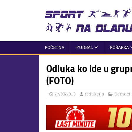
POČETNA
FUDBAL
KOŠARKA
Odluka ko ide u grup
(FOTO)
27/08/2018
redakcija
Domaći 