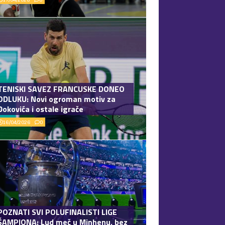
TENISKI SAVEZ FRANCUSKE DONEO
ODLUKU: Novi ogroman motiv za
Đokovića i ostale igrače
16/04/2026
0
POZNATI SVI POLUFINALISTI LIGE
ŠAMPIONA: Lud meč u Minhenu, bez