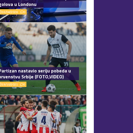
golova u Londonu
16/04/2026
0
Partizan nastavio seriju pobeda u
prvenstvu Srbije (FOTO,VIDEO)
19/10/2021
0