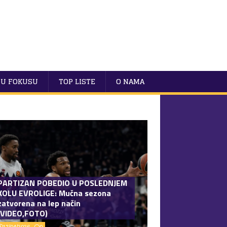
U FOKUSU
TOP LISTE
O NAMA
PARTIZAN POBEDIO U POSLEDNJEM
KOLU EVROLIGE: Mučna sezona
zatvorena na lep način
(VIDEO,FOTO)
17/04/2026
0