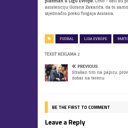
plasman u Ligu Evrope.
Crno – beli su 
asistenciju Gorana Zakarića, da bi sam
izjednačio preko Tolgaja Arslana.
FUDBAL
LIGA EVROPE
PART
TEKST REKLAMA 2
PREVIOUS
Strašan tim na papiru, pro
dobar na terenu
BE THE FIRST TO COMMENT
Leave a Reply