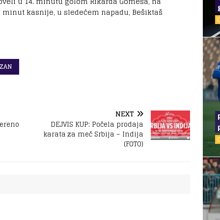
poveli u 14. minutu golom Rikarda Gomeša, na
o minut kasnije, u sledećem napadu, Bešiktaš
IZAN
NEXT
vereno
DEJVIS KUP: Počela prodaja
karata za meč Srbija – Indija
(FOTO)