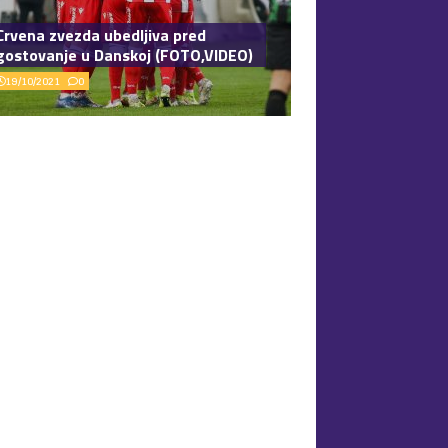
Crvena zvezda ubedljiva pred
gostovanje u Danskoj (FOTO,VIDEO)
19/10/2021
0