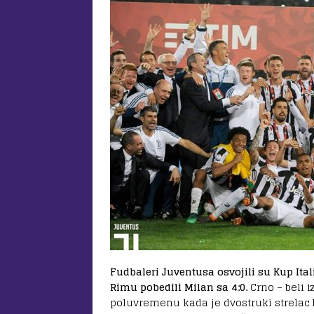
Fudbaleri Juventusa osvojili su Kup Ital
Rimu pobedili Milan sa 4:0.
Crno – beli 
poluvremenu kada je dvostruki strelac 