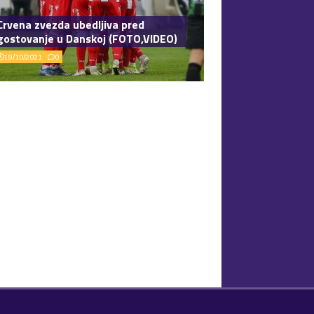
Crvena zvezda ubedljiva pred
gostovanje u Danskoj (FOTO,VIDEO)
19/10/2021
0