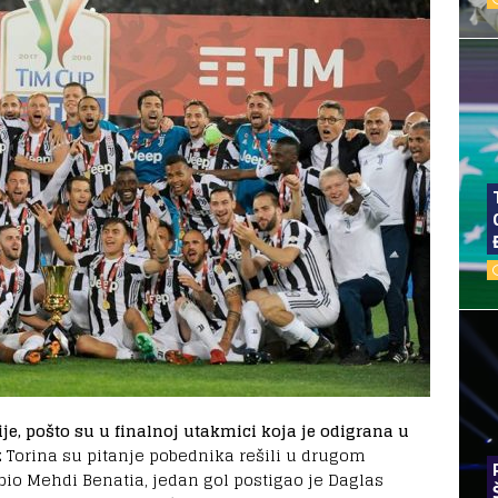
ije, pošto su u finalnoj utakmici koja je odigrana u
iz Torina su pitanje pobednika rešili u drugom
bio Mehdi Benatia, jedan gol postigao je Daglas