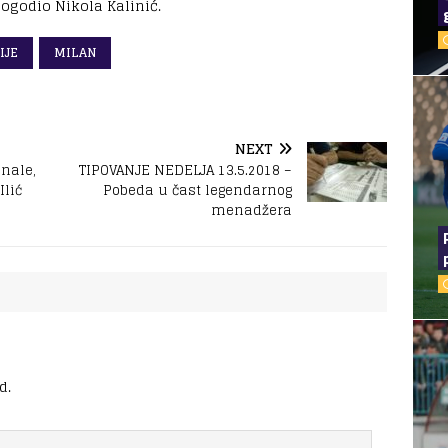
pogodio Nikola Kalinić.
IJE
MILAN
NEXT
inale,
TIPOVANJE NEDELJA 13.5.2018 –
Ilić
Pobeda u čast legendarnog
menadžera
d.