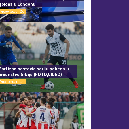
golova u Londonu
16/04/2026
0
Partizan nastavio seriju pobeda u
prvenstvu Srbije (FOTO,VIDEO)
19/10/2021
0