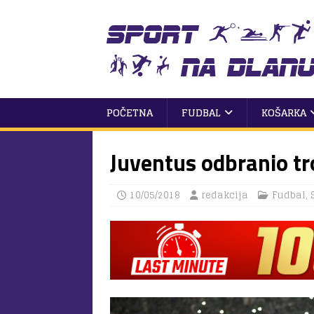
POČETNA
FUDBAL
KOŠARKA
Juventus odbranio tro
10/05/2018
redakcija
Fudbal
,