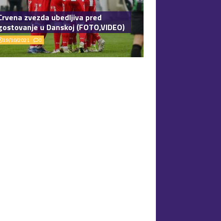
Crvena zvezda ubedljiva pred
gostovanje u Danskoj (FOTO,VIDEO)
19/10/2021
0