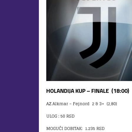
HOLANDIJA KUP – FINALE (18:00)
AZ Alkmar – Fejnord 2 & 3+ (2,80)
ULOG : 50 RSD
MOGUĆI DOBITAK: 1.235 RSD