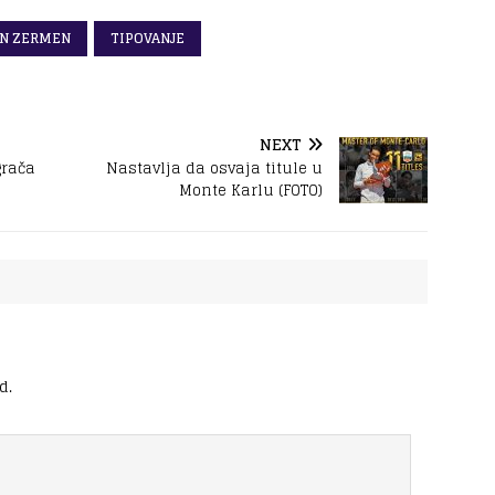
EN ZERMEN
TIPOVANJE
NEXT
grača
Nastavlja da osvaja titule u
Monte Karlu (FOTO)
d.