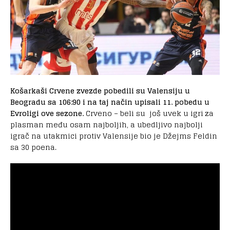
Košarkaši Crvene zvezde pobedili su Valensiju u
Beogradu sa 106:90 i na taj način upisali 11. pobedu u
Evroligi ove sezone.
Crveno – beli su još uvek u igri za
plasman među osam najboljih, a ubedljivo najbolji
igrač na utakmici protiv Valensije bio je Džejms Feldin
sa 30 poena.