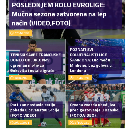
POSLEDNJEM KOLU EVROLIGE:
Mučna sezona zatvorena na lep
način (VIDEO,FOTO)
17/04/2026
POZNATI SVI
TENISKI SAVEZ FRANCUSKE
POLUFINALISTI LIGE
DONEO ODLUKU: Novi
ŠAMPIONA: Lud meč u
ogroman motiv za
Minhenu, bez golova u
Đokovića i ostale igrače
Londonu
16/04/2026
16/04/2026
Partizan nastavio seriju
Crvena zvezda ubedljiva
pobeda u prvenstvu Srbije
pred gostovanje u Danskoj
(FOTO,VIDEO)
(FOTO,VIDEO)
19/10/2021
19/10/2021