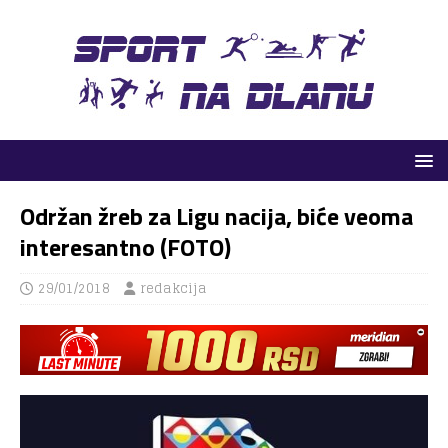
Održan žreb za Ligu nacija, biće veoma
interesantno (FOTO)
29/01/2018
redakcija