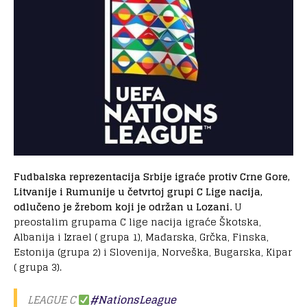
Fudbalska reprezentacija Srbije igraće protiv Crne Gore,
Litvanije i Rumunije u četvrtoj grupi C Lige nacija,
odlučeno je žrebom koji je održan u Lozani.
U
preostalim grupama C lige nacija igraće Škotska,
Albanija i Izrael ( grupa 1), Mađarska, Grčka, Finska,
Estonija (grupa 2) i Slovenija, Norveška, Bugarska, Kipar
( grupa 3).
LEAGUE C
#NationsLeague