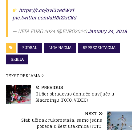
https://t.co/qvCl76dWvT
pic.twitter.com/aH8rZkrCKd
— UEFA EURO 2024 (@EURO2024)
January 24, 2018
FUDBAL
LIGA NACIJA
REPREZENTACIJA
SRBIJA
TEKST REKLAMA 2
PREVIOUS
Hiršer obradovao domaće navijače u
Šladmingu (FOTO, VIDEO)
NEXT
Slab učinak rukometaša, samo jedna
pobeda u šest utakmica (FOTO)