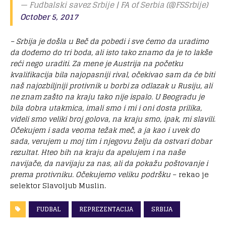
— Fudbalski savez Srbije | FA of Serbia (@FSSrbije)
October 5, 2017
– Srbija je došla u Beč da pobedi i sve ćemo da uradimo
da dođemo do tri boda, ali isto tako znamo da je to lakše
reći nego uraditi. Za mene je Austrija na početku
kvalifikacija bila najopasniji rival, očekivao sam da će biti
naš najozbiljniji protivnik u borbi za odlazak u Rusiju, ali
ne znam zašto na kraju tako nije ispalo. U Beogradu je
bila dobra utakmica, imali smo i mi i oni dosta prilika,
videli smo veliki broj golova, na kraju smo, ipak, mi slavili.
Očekujem i sada veoma težak meč, a ja kao i uvek do
sada, verujem u moj tim i njegovu želju da ostvari dobar
rezultat. Hteo bih na kraju da apelujem i na naše
navijače, da navijaju za nas, ali da pokažu poštovanje i
prema protivniku. Očekujemo veliku podršku
– rekao je
selektor Slavoljub Muslin.
FUDBAL
REPREZENTACIJA
SRBIJA