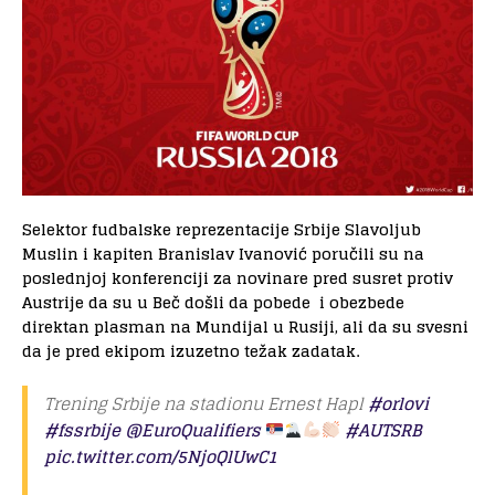
Selektor fudbalske reprezentacije Srbije Slavoljub
Muslin i kapiten Branislav Ivanović poručili su na
poslednjoj konferenciji za novinare pred susret protiv
Austrije da su u Beč došli da pobede i obezbede
direktan plasman na Mundijal u Rusiji, ali da su svesni
da je pred ekipom izuzetno težak zadatak.
Trening Srbije na stadionu Ernest Hapl
#orlovi
#fssrbije
@EuroQualifiers
#AUTSRB
pic.twitter.com/5NjoQlUwC1