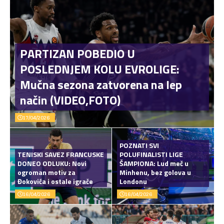
PARTIZAN POBEDIO U
POSLEDNJEM KOLU EVROLIGE:
Mučna sezona zatvorena na lep
način (VIDEO,FOTO)
17/04/2026
POZNATI SVI
TENISKI SAVEZ FRANCUSKE
POLUFINALISTI LIGE
DONEO ODLUKU: Novi
ŠAMPIONA: Lud meč u
ogroman motiv za
Minhenu, bez golova u
Đokovića i ostale igrače
Londonu
16/04/2026
16/04/2026