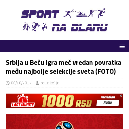
Srbija u Beču igra meč vredan povratka
među najbolje selekcije sveta (FOTO)
06/10/2017
redakcija