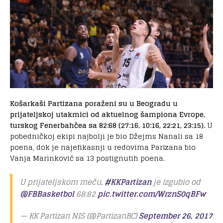
Košarkaši Partizana poraženi su u Beogradu u
prijateljskoj utakmici od aktuelnog šampiona Evrope,
turskog Fenerbahčea sa 82:68 (27:16, 10:16, 22:21, 23:15).
U
pobedničkoj ekipi najbolji je bio Džejms Nanali sa 18
poena, dok je najefikasnji u redovima Parizana bio
Vanja Marinković sa 13 postignutih poena.
U prijateljskom meču,
#KKPartizan
je izgubio od
@FBBasketbol
68:82
pic.twitter.com/WrznS0qBFw
— KK Partizan NIS (@PartizanBC)
September 26, 2017