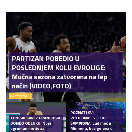
PARTIZAN POBEDIO U
POSLEDNJEM KOLU EVROLIGE:
Mučna sezona zatvorena na lep
način (VIDEO,FOTO)
17/04/2026
POZNATI SVI
TENISKI SAVEZ FRANCUSKE
POLUFINALISTI LIGE
DONEO ODLUKU: Novi
ŠAMPIONA: Lud meč u
ogroman motiv za
Minhenu, bez golova u