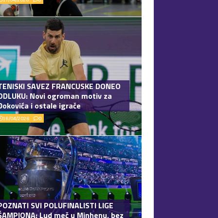
TENISKI SAVEZ FRANCUSKE DONEO
ODLUKU: Novi ogroman motiv za
Đokovića i ostale igrače
16/04/2026
0
POZNATI SVI POLUFINALISTI LIGE
ŠAMPIONA: Lud meč u Minhenu, bez