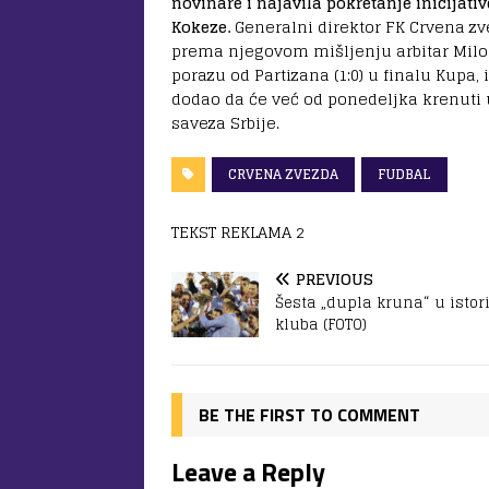
novinare i najavila pokretanje inicijat
Kokeze.
Generalni direktor FK Crvena zve
prema njegovom mišljenju arbitar Milor
porazu od Partizana (1:0) u finalu Kupa,
dodao da će već od ponedeljka krenuti
saveza Srbije.
CRVENA ZVEZDA
FUDBAL
TEKST REKLAMA 2
PREVIOUS
Šesta „dupla kruna“ u istori
kluba (FOTO)
BE THE FIRST TO COMMENT
Leave a Reply