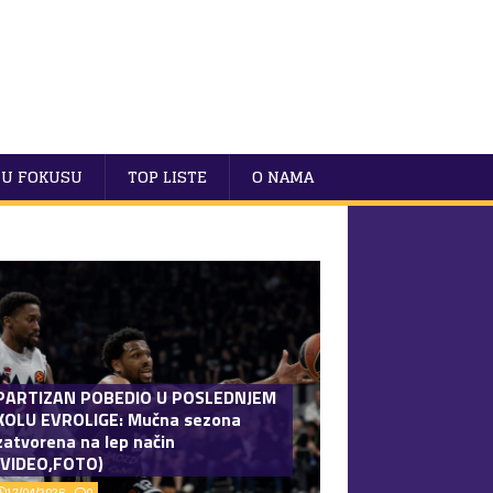
U FOKUSU
TOP LISTE
O NAMA
PARTIZAN POBEDIO U POSLEDNJEM
KOLU EVROLIGE: Mučna sezona
zatvorena na lep način
(VIDEO,FOTO)
17/04/2026
0