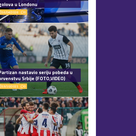
golova u Londonu
16/04/2026
0
Partizan nastavio seriju pobeda u
prvenstvu Srbije (FOTO,VIDEO)
19/10/2021
0