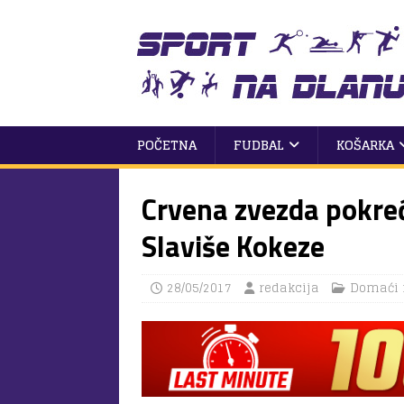
POČETNA
FUDBAL
KOŠARKA
Crvena zvezda pokreć
Slaviše Kokeze
28/05/2017
redakcija
Domaći 