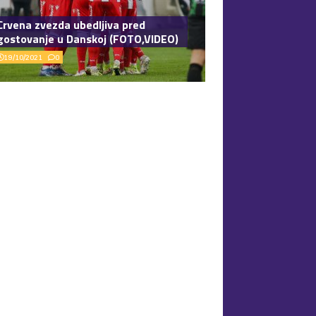
Crvena zvezda ubedljiva pred
gostovanje u Danskoj (FOTO,VIDEO)
19/10/2021
0