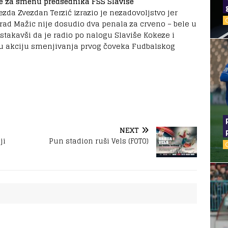
ive za smenu predsednika FSS Slaviše
zda Zvezdan Terzić izrazio je nezadovoljstvo jer
ad Mažic nije dosudio dva penala za crveno – bele u
 istakavši da je radio po nalogu Slaviše Kokeze i
 u akciju smenjivanja prvog čoveka Fudbalskog
NEXT
ji
Pun stadion ruši Vels (FOTO)