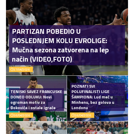
PARTIZAN POBEDIO U
POSLEDNJEM KOLU EVROLIGE:
Mučna sezona zatvorena na lep
način (VIDEO,FOTO)
17/04/2026
POZNATI SVI
TENISKI SAVEZ FRANCUSKE
POLUFINALISTI LIGE
DONEO ODLUKU: Novi
ŠAMPIONA: Lud meč u
ogroman motiv za
Minhenu, bez golova u
Đokovića i ostale igrače
Londonu
16/04/2026
16/04/2026