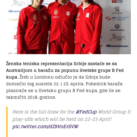
Ženska teniska reprezentacija Srbije sastaće se sa
Australijom u baražu za popunu Svetske grupe B Fed
kupa.
Žreb u Londonu odlučio je da Srbija bude
domaćin tog susreta 22. i 23. aprila. Pobednik baraža
plasiraće se u Svetsku grupu B Fed kupa, gde će se
takmičiti 2018. godine.
Here is the full draw for the
#FedCup
World Group II
play-offs which will be held on 22-23 April!
pic.twitter.com/dZ9VoErSVW