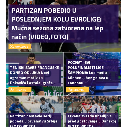
PARTIZAN POBEDIO U
POSLEDNJEM KOLU EVROLIGE:
Mučna sezona zatvorena na lep
način (VIDEO,FOTO)
17/04/2026
POZNATI SVI
TENISKI SAVEZ FRANCUSKE
POLUFINALISTI LIGE
DONEO ODLUKU: Novi
ŠAMPIONA: Lud meč u
ogroman motiv za
Minhenu, bez golova u
Đokovića i ostale igrače
Londonu
16/04/2026
16/04/2026
Partizan nastavio seriju
Crvena zvezda ubedljiva
pobeda u prvenstvu Srbije
pred gostovanje u Danskoj
(FOTO,VIDEO)
(FOTO,VIDEO)