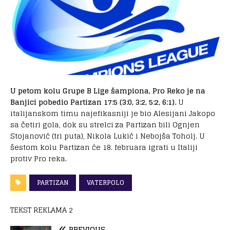
U petom kolu Grupe B Lige šampiona, Pro Reko je na
Banjici pobedio Partizan 17:5 (3:0, 3:2, 5:2, 6:1).
U
italijanskom timu najefikasniji je bio Alesijani Jakopo
sa četiri gola, dok su strelci za Partizan bili Ognjen
Stojanović (tri puta), Nikola Lukić i Nebojša Toholj. U
šestom kolu Partizan će 18. februara igrati u Italiji
protiv Pro reka.
PARTIZAN
VATERPOLO
TEKST REKLAMA 2
PREVIOUS