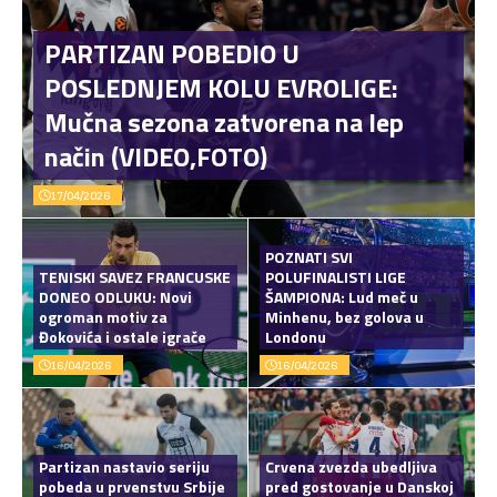
PARTIZAN POBEDIO U
POSLEDNJEM KOLU EVROLIGE:
Mučna sezona zatvorena na lep
način (VIDEO,FOTO)
17/04/2026
POZNATI SVI
TENISKI SAVEZ FRANCUSKE
POLUFINALISTI LIGE
DONEO ODLUKU: Novi
ŠAMPIONA: Lud meč u
ogroman motiv za
Minhenu, bez golova u
Đokovića i ostale igrače
Londonu
16/04/2026
16/04/2026
Partizan nastavio seriju
Crvena zvezda ubedljiva
pobeda u prvenstvu Srbije
pred gostovanje u Danskoj