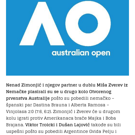
Nenad Zimonjić i njegov partner u dublu Miša Zverev iz
Nemačke plasirali su se u drugo kolo Otvorenog
prvenstva Australije
pošto su pobedili nemačko –
španski par Dastina Brauna i Alberta Ramosa –
Vinjolasa 2:0 (7:6, 6:2).
Zimonjić i Zverev će u drugom
kolu igrati protiv Amerikanaca braće Majka i Boba
Brajana.
Viktor Troicki i Dušan Lajović
takođe su bili
uspešni pošto su pobedili Argentince Gvida Pelju i