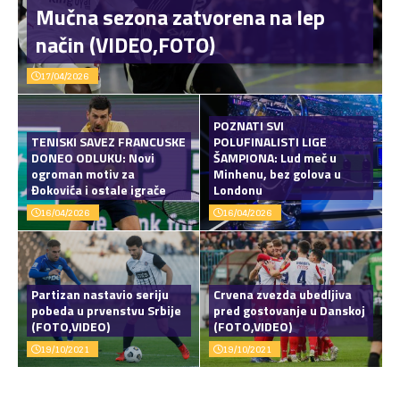
Mučna sezona zatvorena na lep
način (VIDEO,FOTO)
17/04/2026
POZNATI SVI
TENISKI SAVEZ FRANCUSKE
POLUFINALISTI LIGE
DONEO ODLUKU: Novi
ŠAMPIONA: Lud meč u
ogroman motiv za
Minhenu, bez golova u
Đokovića i ostale igrače
Londonu
16/04/2026
16/04/2026
Partizan nastavio seriju
Crvena zvezda ubedljiva
pobeda u prvenstvu Srbije
pred gostovanje u Danskoj
(FOTO,VIDEO)
(FOTO,VIDEO)
19/10/2021
19/10/2021