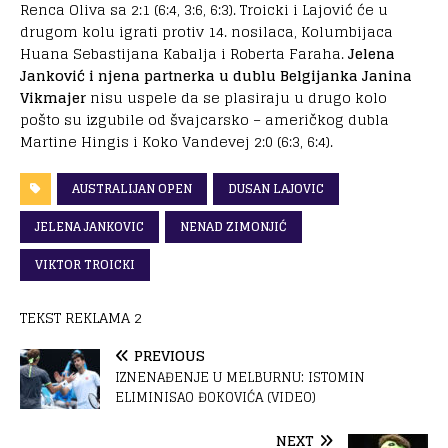
Renca Oliva sa 2:1 (6:4, 3:6, 6:3).
Troicki i Lajović će u
drugom kolu igrati protiv 14. nosilaca, Kolumbijaca
Huana Sebastijana Kabalja i Roberta Faraha.
Jelena
Janković i njena partnerka u dublu Belgijanka Janina
Vikmajer
nisu uspele da se plasiraju u drugo kolo
pošto su izgubile od švajcarsko – američkog dubla
Martine Hingis i Koko Vandevej 2:0 (6:3, 6:4).
AUSTRALIJAN OPEN
DUSAN LAJOVIC
JELENA JANKOVIC
NENAD ZIMONJIĆ
VIKTOR TROICKI
TEKST REKLAMA 2
PREVIOUS
IZNENAĐENJE U MELBURNU: ISTOMIN
ELIMINISAO ĐOKOVIĆA (VIDEO)
NEXT