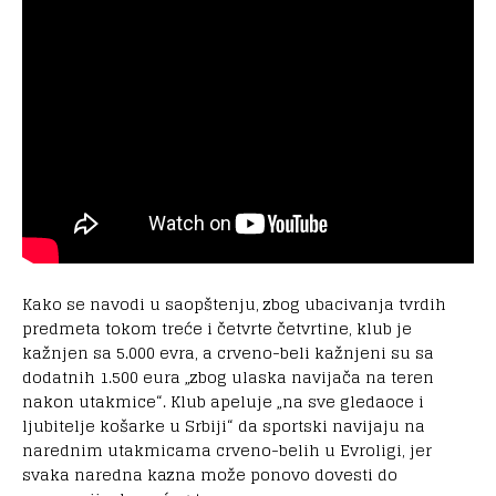
Kako se navodi u saopštenju, zbog ubacivanja tvrdih
predmeta tokom treće i četvrte četvrtine, klub je
kažnjen sa 5.000 evra, a crveno-beli kažnjeni su sa
dodatnih 1.500 eura „zbog ulaska navijača na teren
nakon utakmice“. Klub apeluje „na sve gledaoce i
ljubitelje košarke u Srbiji“ da sportski navijaju na
narednim utakmicama crveno-belih u Evroligi, jer
svaka naredna kazna može ponovo dovesti do