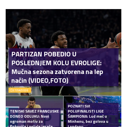
PARTIZAN POBEDIO U
POSLEDNJEM KOLU EVROLIGE:
Mučna sezona zatvorena na lep
način (VIDEO,FOTO)
17/04/2026
POZNATI SVI
TENISKI SAVEZ FRANCUSKE
POLUFINALISTI LIGE
DONEO ODLUKU: Novi
ŠAMPIONA: Lud meč u
ogroman motiv za
Minhenu, bez golova u
Đokovića i ostale igrače
Londonu