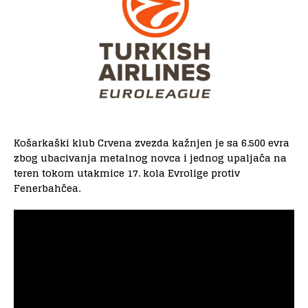
Košarkaški klub Crvena zvezda kažnjen je sa 6.500 evra
zbog ubacivanja metalnog novca i jednog upaljača na
teren tokom utakmice 17. kola Evrolige protiv
Fenerbahčea.