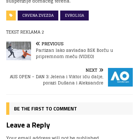
suspenzije domaćeg terena.
CRVENA ZVEZDA
EVROLIGA
TEKST REKLAMA 2
PREVIOUS
Partizan lako savladao BSK Borču u
pripremnom meču (VIDEO)
NEXT
AUS OPEN – DAN 3: Jelena i Viktor idu dalje,
porazi Dušana i Aleksandre
BE THE FIRST TO COMMENT
Leave a Reply
Your email address will not be published.