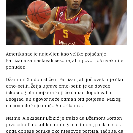
Amerikanac je najavljen kao veliko pojačanje
Partizana za nastavak sezone, ali ugovor još uvek nije
ponuđen.
Džamont Gordon stiže u Partizan, ali još uvek nije član
crno-belih. Želja uprave crno-belih je da dovede
iskusnog plejmejkera koji će danas doputovati u
Beograd, ali ugovor neće odmah biti potpisan. Razlog
su povrede koje muče Amerikanca.
Naime, Aleksdanr Džikić je tražio da Džamont Gordon
prvo odradi nekoliko treninga sa timom, pa da se tek
onda donese odluka oko njegovog potpisa. Tačnije, da