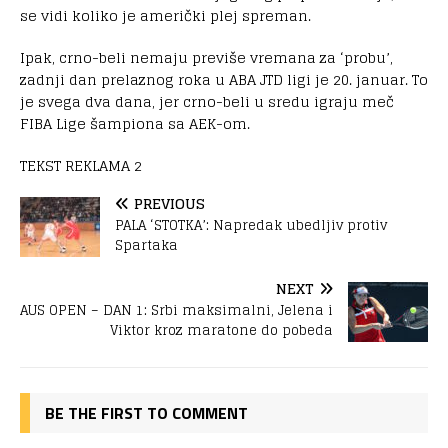
se vidi koliko je američki plej spreman.
Ipak, crno-beli nemaju previše vremana za ‘probu’,
zadnji dan prelaznog roka u ABA JTD ligi je 20. januar. To
je svega dva dana, jer crno-beli u sredu igraju meč
FIBA Lige šampiona sa AEK-om.
TEKST REKLAMA 2
PREVIOUS
PALA ‘STOTKA’: Napredak ubedljiv protiv
Spartaka
NEXT
AUS OPEN – DAN 1: Srbi maksimalni, Jelena i
Viktor kroz maratone do pobeda
BE THE FIRST TO COMMENT