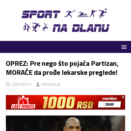
OPREZ: Pre nego što pojača Partizan,
MORAĆE da prođe lekarske preglede!
16/01/2017
redakcija