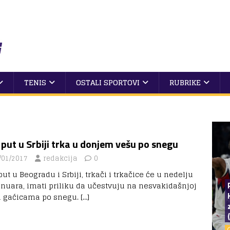
TENIS
OSTALI SPORTOVI
RUBRIKE
 put u Srbiji trka u donjem vešu po snegu
/01/2017
redakcija
0
put u Beogradu i Srbiji, trkači i trkačice će u nedelju
januara, imati priliku da učestvuju na nesvakidašnjoj
 u gaćicama po snegu.
[…]