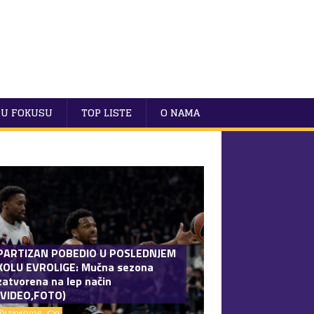
U FOKUSU
TOP LISTE
O NAMA
PARTIZAN POBEDIO U POSLEDNJEM
KOLU EVROLIGE: Mučna sezona
zatvorena na lep način
(VIDEO,FOTO)
17/04/2026
0