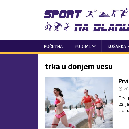
POČETNA
FUDBAL
KOŠARKA
trka u donjem vesu
Prvi
20
Prvi 
22. 
trci