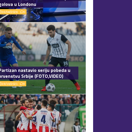
golova u Londonu
16/04/2026
0
Partizan nastavio seriju pobeda u
prvenstvu Srbije (FOTO,VIDEO)
19/10/2021
0