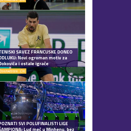
TENISKI SAVEZ FRANCUSKE DONEO
ODLUKU: Novi ogroman motiv za
Đokovića i ostale igrače
16/04/2026
0
POZNATI SVI POLUFINALISTI LIGE
ŠAMPIONA: Lud meč u Minhenu, bez