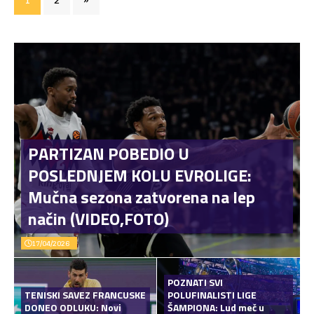
PARTIZAN POBEDIO U
POSLEDNJEM KOLU EVROLIGE:
Mučna sezona zatvorena na lep
način (VIDEO,FOTO)
17/04/2026
POZNATI SVI
TENISKI SAVEZ FRANCUSKE
POLUFINALISTI LIGE
DONEO ODLUKU: Novi
ŠAMPIONA: Lud meč u