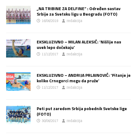
„NA TRIBINE ZA DELFINE“ : Određen sastav
Srbije za Svetsku ligu u Beogradu (FOTO)
16/06/2019
redakcija
EKSKLUZIVNO – MILAN ALEKSIĆ: ‘Nišlije nas
uvek lepo dočekaju’
11/12/2017
redakcija
EKSKLUZIVNO – ANDRIJA PRLAINOVIĆ: ‘Pitanje je
koliko Crnogorci mogu da pruže’
11/12/2017
redakcija
Peti put zaredom Srbija pobednik Svetske lige
(FOTO)
30/06/2017
redakcija