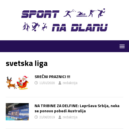
svetska liga
SREĆNI PRAZNICI !!!
11/01/2020
redakcija
NA TRIBINE ZA DELFINE: Lepršava Srbija, neka
se ponovo pobedi Australija
21/06/2019
redakcija