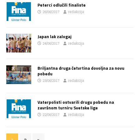
Peterci odlučili finaliste
26/06/2017
redakcija
Japan lak zalogaj
24/06/2017
redakcija
Briljantna druga četvrtina dovoljna za novu
pobedu
23/06/2017
redakcija
Vaterpolisti ostvarili drugu pobedu na
završnom turniru Svetske lige
22/06/2017
redakcija
1
2
»