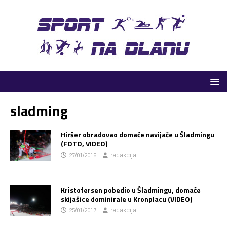
sladming
Hiršer obradovao domaće navijače u Šladmingu
(FOTO, VIDEO)
27/01/2018
redakcija
Kristofersen pobedio u Šladmingu, domaće
skijašice dominirale u Kronplacu (VIDEO)
25/01/2017
redakcija