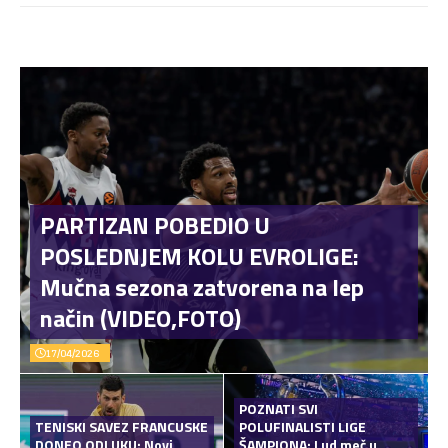
PARTIZAN POBEDIO U
POSLEDNJEM KOLU EVROLIGE:
Mučna sezona zatvorena na lep
način (VIDEO,FOTO)
17/04/2026
POZNATI SVI
TENISKI SAVEZ FRANCUSKE
POLUFINALISTI LIGE
DONEO ODLUKU: Novi
ŠAMPIONA: Lud meč u