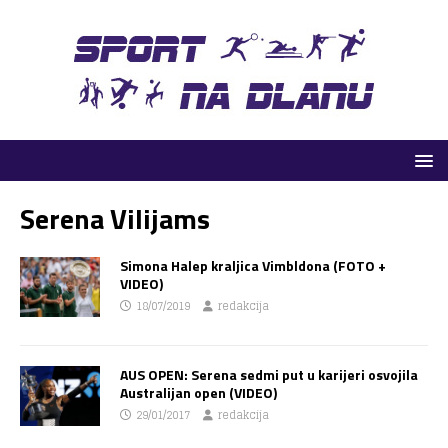
Serena Vilijams
Simona Halep kraljica Vimbldona (FOTO +
VIDEO)
18/07/2019
redakcija
AUS OPEN: Serena sedmi put u karijeri osvojila
Australijan open (VIDEO)
29/01/2017
redakcija