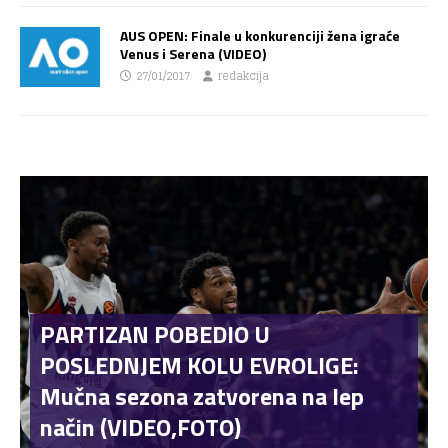
AUS OPEN: Finale u konkurenciji žena igraće
Venus i Serena (VIDEO)
27/01/2017
redakcija
PARTIZAN POBEDIO U
POSLEDNJEM KOLU EVROLIGE:
Mučna sezona zatvorena na lep
način (VIDEO,FOTO)