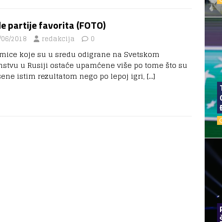
e partije favorita (FOTO)
/06/2018
redakcija
0
mice koje su u sredu odigrane na Svetskom
nstvu u Rusiji ostaće upamćene više po tome što su
šene istim rezultatom nego po lepoj igri,
[…]