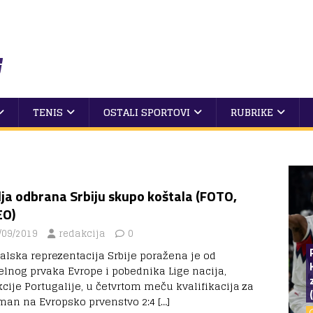
TENIS
OSTALI SPORTOVI
RUBRIKE
ja odbrana Srbiju skupo koštala (FOTO,
EO)
/09/2019
redakcija
0
alska reprezentacija Srbije poražena je od
elnog prvaka Evrope i pobednika Lige nacija,
kcije Portugalije, u četvrtom meču kvalifikacija za
man na Evropsko prvenstvo 2:4
[…]