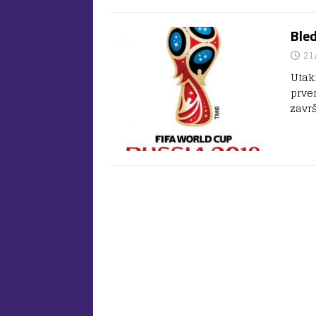
Bled
21
Utak
prve
zavr