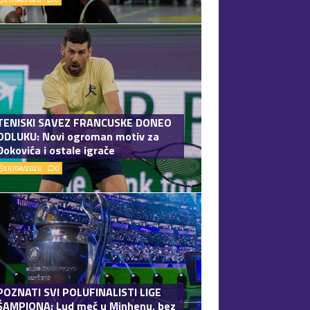
TENISKI SAVEZ FRANCUSKE DONEO
ODLUKU: Novi ogroman motiv za
Đokovića i ostale igrače
16/04/2026
0
POZNATI SVI POLUFINALISTI LIGE
ŠAMPIONA: Lud meč u Minhenu, bez