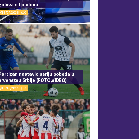
golova u Londonu
16/04/2026
0
Partizan nastavio seriju pobeda u
prvenstvu Srbije (FOTO,VIDEO)
19/10/2021
0