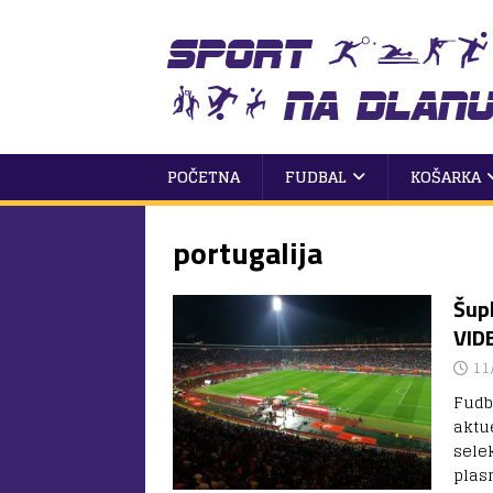
POČETNA
FUDBAL
KOŠARKA
portugalija
Šupl
VID
11
Fudb
aktu
sele
plas