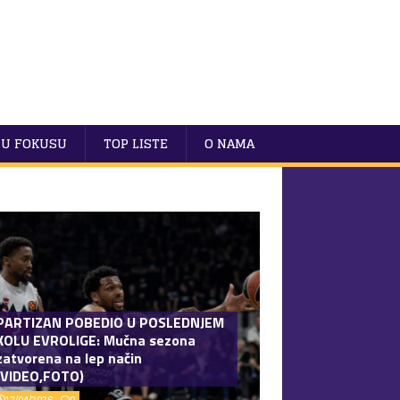
U FOKUSU
TOP LISTE
O NAMA
PARTIZAN POBEDIO U POSLEDNJEM
KOLU EVROLIGE: Mučna sezona
zatvorena na lep način
(VIDEO,FOTO)
17/04/2026
0