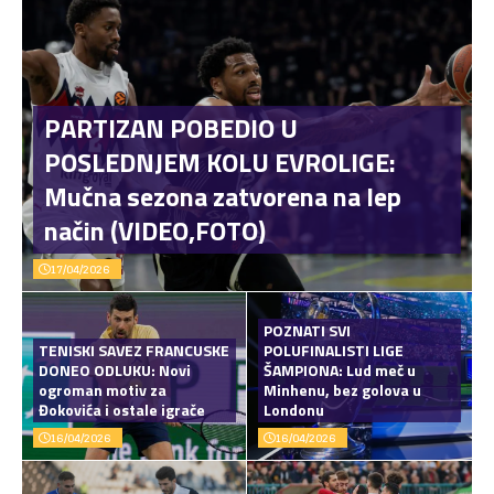
PARTIZAN POBEDIO U
POSLEDNJEM KOLU EVROLIGE:
Mučna sezona zatvorena na lep
način (VIDEO,FOTO)
17/04/2026
POZNATI SVI
TENISKI SAVEZ FRANCUSKE
POLUFINALISTI LIGE
DONEO ODLUKU: Novi
ŠAMPIONA: Lud meč u
ogroman motiv za
Minhenu, bez golova u
Đokovića i ostale igrače
Londonu
16/04/2026
16/04/2026