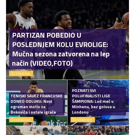
PARTIZAN POBEDIO U
POSLEDNJEM KOLU EVROLIGE:
Mučna sezona zatvorena na lep
način (VIDEO,FOTO)
17/04/2026
POZNATI SVI
TENISKI SAVEZ FRANCUSKE
POLUFINALISTI LIGE
DONEO ODLUKU: Novi
ŠAMPIONA: Lud meč u
ogroman motiv za
Minhenu, bez golova u
Đokovića i ostale igrače
Londonu
16/04/2026
16/04/2026