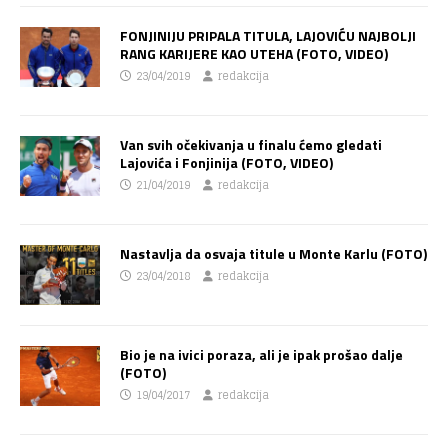
FONJINIJU PRIPALA TITULA, LAJOVIĆU NAJBOLJI
RANG KARIJERE KAO UTEHA (FOTO, VIDEO)
23/04/2019
redakcija
Van svih očekivanja u finalu ćemo gledati
Lajovića i Fonjinija (FOTO, VIDEO)
21/04/2019
redakcija
Nastavlja da osvaja titule u Monte Karlu (FOTO)
23/04/2018
redakcija
Bio je na ivici poraza, ali je ipak prošao dalje
(FOTO)
19/04/2017
redakcija