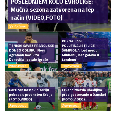
POSLEDNJEM KOLU EVROLIGE:
Mučna sezona zatvorena na lep
način (VIDEO,FOTO)
17/04/2026
POZNATI SVI
TENISKI SAVEZ FRANCUSKE
POLUFINALISTI LIGE
DONEO ODLUKU: Novi
ŠAMPIONA: Lud meč u
ogroman motiv za
Minhenu, bez golova u
Đokovića i ostale igrače
Londonu
16/04/2026
16/04/2026
Partizan nastavio seriju
Crvena zvezda ubedljiva
pobeda u prvenstvu Srbije
pred gostovanje u Danskoj
(FOTO,VIDEO)
(FOTO,VIDEO)
19/10/2021
19/10/2021