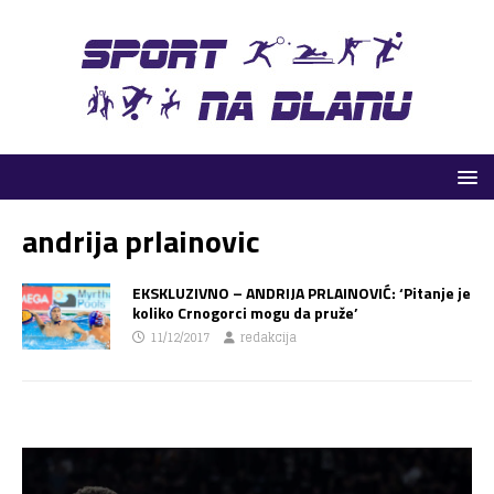
andrija prlainovic
EKSKLUZIVNO – ANDRIJA PRLAINOVIĆ: ‘Pitanje je
koliko Crnogorci mogu da pruže’
11/12/2017
redakcija