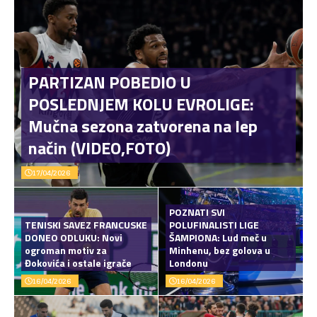
PARTIZAN POBEDIO U
POSLEDNJEM KOLU EVROLIGE:
Mučna sezona zatvorena na lep
način (VIDEO,FOTO)
17/04/2026
POZNATI SVI
TENISKI SAVEZ FRANCUSKE
POLUFINALISTI LIGE
DONEO ODLUKU: Novi
ŠAMPIONA: Lud meč u
ogroman motiv za
Minhenu, bez golova u
Đokovića i ostale igrače
Londonu
16/04/2026
16/04/2026