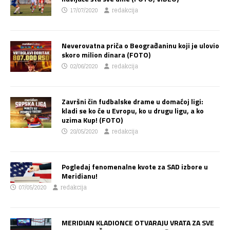
17/07/2020
redakcija
Neverovatna priča o Beograđaninu koji je ulovio
skoro milion dinara (FOTO)
02/06/2020
redakcija
Završni čin fudbalske drame u domaćoj ligi:
kladi se ko će u Evropu, ko u drugu ligu, a ko
uzima Kup! (FOTO)
28/05/2020
redakcija
Pogledaj fenomenalne kvote za SAD izbore u
Meridianu!
07/05/2020
redakcija
MERIDIAN KLADIONCE OTVARAJU VRATA ZA SVE