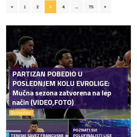
«
1
2
3
4
…
75
»
PARTIZAN POBEDIO U
POSLEDNJEM KOLU EVROLIGE:
Mučna sezona zatvorena na lep
način (VIDEO,FOTO)
17/04/2026
POZNATI SVI
TENISKI SAVEZ FRANCUSKE
POLUFINALISTI LIGE