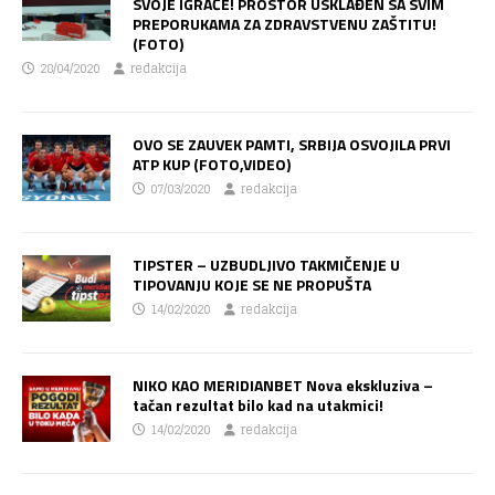
SVOJE IGRAČE! PROSTOR USKLAĐEN SA SVIM
PREPORUKAMA ZA ZDRAVSTVENU ZAŠTITU!
(FOTO)
28/04/2020
redakcija
OVO SE ZAUVEK PAMTI, SRBIJA OSVOJILA PRVI
ATP KUP (FOTO,VIDEO)
07/03/2020
redakcija
TIPSTER – UZBUDLJIVO TAKMIČENJE U
TIPOVANJU KOJE SE NE PROPUŠTA
14/02/2020
redakcija
NIKO KAO MERIDIANBET Nova ekskluziva –
tačan rezultat bilo kad na utakmici!
14/02/2020
redakcija