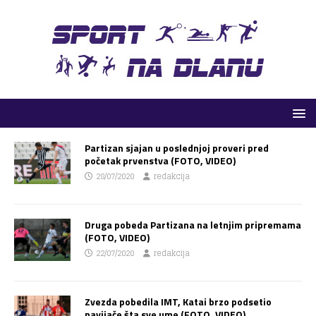
Partizan sjajan u poslednjoj proveri pred
početak prvenstva (FOTO, VIDEO)
28/07/2020
redakcija
Druga pobeda Partizana na letnjim pripremama
(FOTO, VIDEO)
22/07/2020
redakcija
Zvezda pobedila IMT, Katai brzo podsetio
navijače šta sve ume (FOTO, VIDEO)