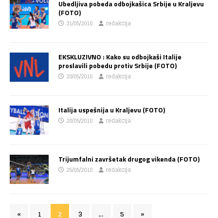
Ubedljiva pobeda odbojkašica Srbije u Kraljevu
(FOTO)
31/05/2018
redakcija
EKSKLUZIVNO : Kako su odbojkaši Italije
proslavili pobedu protiv Srbije (FOTO)
28/05/2018
redakcija
Italija uspešnija u Kraljevu (FOTO)
28/05/2018
redakcija
Trijumfalni završetak drugog vikenda (FOTO)
25/05/2018
redakcija
«
1
2
3
…
5
»