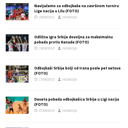
Navijaćemo za odbojkaše na završnom turniru
Lige nacija u Lilu (FOTO)
24/06/2018
redakcija
Odlična igra Srbije dovoljna za maksimalnu
pobedu protiv Kanade (FOTO)
23/06/2018
redakcija
Odbojkaši Srbije bolji od Irana posle pet setova
(FOTO)
17/06/2018
redakcija
Deveta pobeda odbojkašica Srbije u Ligi nacija
(FOTO)
07/06/2018
redakcija