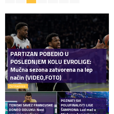
PARTIZAN POBEDIO U
POSLEDNJEM KOLU EVROLIGE:
Mučna sezona zatvorena na lep
način (VIDEO,FOTO)
17/04/2026
POZNATI SVI
TENISKI SAVEZ FRANCUSKE
POLUFINALISTI LIGE
DONEO ODLUKU: Novi
ŠAMPIONA: Lud meč u