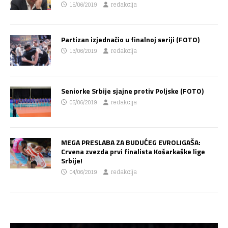
15/06/2019
redakcija
Partizan izjednačio u finalnoj seriji (FOTO)
13/06/2019
redakcija
Seniorke Srbije sjajne protiv Poljske (FOTO)
05/06/2019
redakcija
MEGA PRESLABA ZA BUDUĆEG EVROLIGAŠA:
Crvena zvezda prvi finalista Košarkaške lige
Srbije!
04/06/2019
redakcija