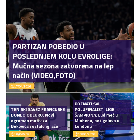
PARTIZAN POBEDIO U
POSLEDNJEM KOLU EVROLIGE:
Mučna sezona zatvorena na lep
način (VIDEO,FOTO)
17/04/2026
POZNATI SVI
TENISKI SAVEZ FRANCUSKE
POLUFINALISTI LIGE
DONEO ODLUKU: Novi
ŠAMPIONA: Lud meč u
ogroman motiv za
Minhenu, bez golova u
Đokovića i ostale igrače
Londonu
16/04/2026
16/04/2026