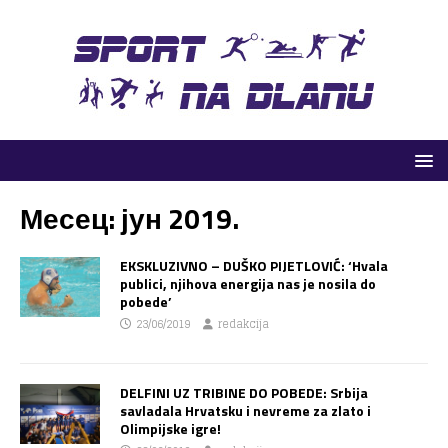
Месец:
јун 2019.
EKSKLUZIVNO – DUŠKO PIJETLOVIĆ: ‘Hvala
publici, njihova energija nas je nosila do
pobede’
23/06/2019
redakcija
DELFINI UZ TRIBINE DO POBEDE: Srbija
savladala Hrvatsku i nevreme za zlato i
Olimpijske igre!