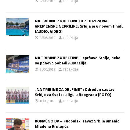
23/06/2019
redakcija
NA TRIBINE ZA DELFINE BEZ OBZIRA NA
VREMENSKE NEPRILIKE: Srbija je u novom finalu
(AUDIO, VIDEO)
22/06/2019
redakcija
NA TRIBINE ZA DELFINE: Lepršava Srbija, neka
se ponovo pobedi Australija
21/06/2019
redakcija
„NA TRIBINE ZA DELFINE“ : Određen sastav
Srbije za Svetsku ligu u Beogradu (FOTO)
16/06/2019
redakcija
KONAČNO DA – Fudbalski savez Srbije smenio
Mladena Krstajića