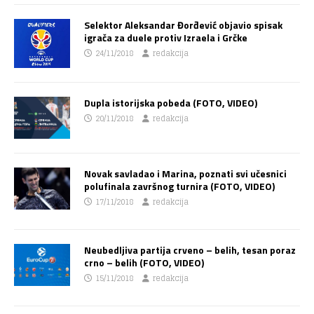
Selektor Aleksandar Đorđević objavio spisak
igrača za duele protiv Izraela i Grčke
24/11/2018
redakcija
Dupla istorijska pobeda (FOTO, VIDEO)
20/11/2018
redakcija
Novak savladao i Marina, poznati svi učesnici
polufinala završnog turnira (FOTO, VIDEO)
17/11/2018
redakcija
Neubedljiva partija crveno – belih, tesan poraz
crno – belih (FOTO, VIDEO)
15/11/2018
redakcija