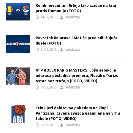
Kombinovani tim Srbije lako izašao na kraj
protiv Rumunije (FOTO)
14/11/2018
redakcija
Povratak Kolarova i Matića pred odlučujuće
duele (FOTO)
11/11/2018
redakcija
ATP ROLEX PARIS MASTERS: Loša selekcija
udaraca posledica premora, Novak u Parizu
ostao bez trofeja (FOTO, VIDEO)
06/11/2018
redakcija
Trinkijeri debitovao pobedom na klupi
Partizana, Crvena zvezda usamljena na vrhu
tabele (FOTO, VIDEO)
06/11/2018
redakcija