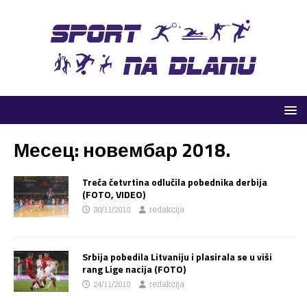
Месец:
новембар 2018.
Treća četvrtina odlučila pobednika derbija
(FOTO, VIDEO)
30/11/2018
redakcija
Srbija pobedila Litvaniju i plasirala se u viši
rang Lige nacija (FOTO)
24/11/2018
redakcija