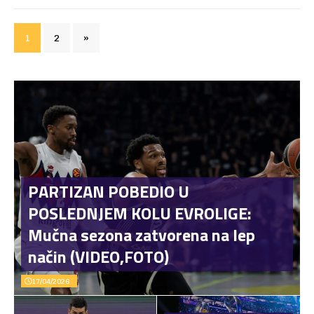
1
2
»
PARTIZAN POBEDIO U
POSLEDNJEM KOLU EVROLIGE:
Mučna sezona zatvorena na lep
način (VIDEO,FOTO)
17/04/2026